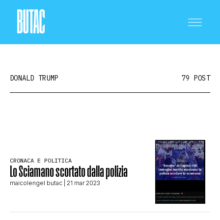
DONALD TRUMP
79 POST
CRONACA E POLITICA
SCIENZA E TECNOLOGIA
CRONACA E POLITICA
Lo Sciamano scortato dalla polizia
maicolengel butac
| 21 mar 2023
SALUTE E MEDICINA