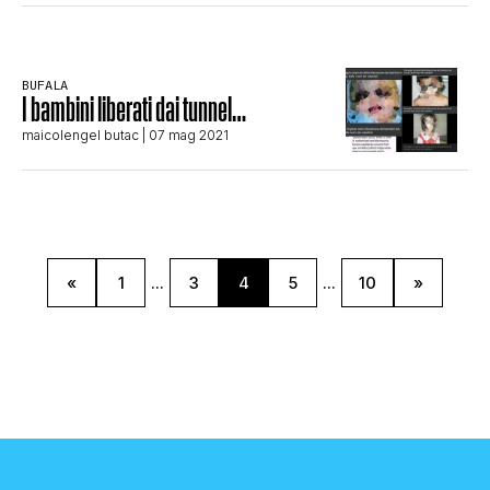
BUFALA
I bambini liberati dai tunnel…
maicolengel butac
| 07 mag 2021
«
1
...
3
4
5
...
10
»