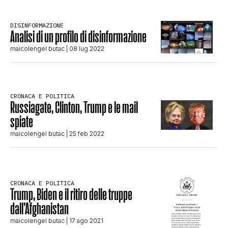
STORIA E CITAZIONI
DISINFORMAZIONE
Analisi di un profilo di disinformazione
maicolengel butac
| 08 lug 2022
INTRATTENIMENTO
COMPLOTTI, LEGGENDE URBANE ED
CRONACA E POLITICA
Russiagate, Clinton, Trump e le mail
spiate
EVERGREEN
maicolengel butac
| 25 feb 2022
EDITORIALI
CRONACA E POLITICA
Trump, Biden e il ritiro delle truppe
TRUFFE E SOCIAL NETWORK
dall’Afghanistan
maicolengel butac
| 17 ago 2021