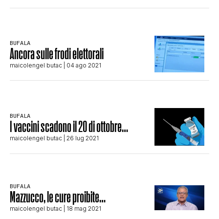
CLIMA ED ENERGIA
BUFALA
CONTATTI
Ancora sulle frodi elettorali
maicolengel butac
| 04 ago 2021
CHI SIAMO
BUFALA
I vaccini scadono il 20 di ottobre…
maicolengel butac
| 26 lug 2021
BUFALA
Mazzucco, le cure proibite…
maicolengel butac
| 18 mag 2021