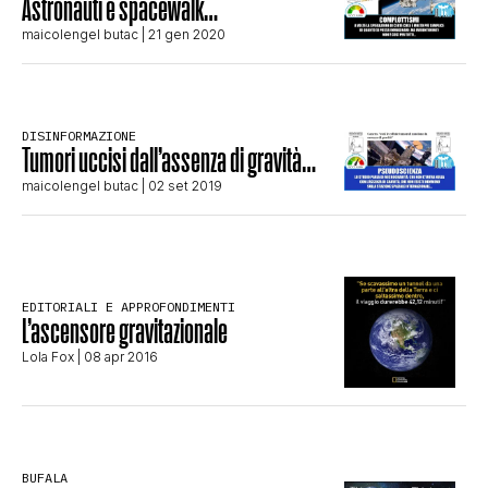
Astronauti e spacewalk…
STORIA E CITAZIONI
maicolengel butac
| 21 gen 2020
INTRATTENIMENTO
DISINFORMAZIONE
Tumori uccisi dall’assenza di gravità…
maicolengel butac
| 02 set 2019
COMPLOTTI, LEGGENDE URBANE ED
EVERGREEN
EDITORIALI E APPROFONDIMENTI
L’ascensore gravitazionale
EDITORIALI
Lola Fox
| 08 apr 2016
TRUFFE E SOCIAL NETWORK
BUFALA