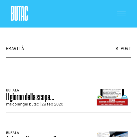
GRAVITÀ
8 POST
CRONACA E POLITICA
BUFALA
Il giorno della scopa…
SCIENZA E TECNOLOGIA
maicolengel butac
| 28 feb 2020
SALUTE E MEDICINA
BUFALA