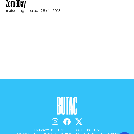
ZeroGDay
maicolengel butac
| 28 dic 2013
PRIVACY POLICY
COOKIE POLICY