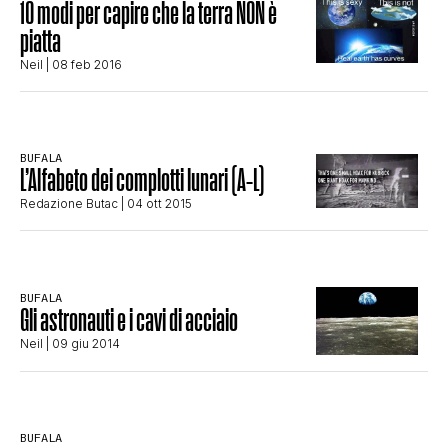
10 modi per capire che la terra NON è
CLIMA ED ENERGIA
piatta
Neil
| 08 feb 2016
CONTATTI
BUFALA
CHI SIAMO
L’Alfabeto dei complotti lunari (A-L)
Redazione Butac
| 04 ott 2015
BUFALA
Gli astronauti e i cavi di acciaio
Neil
| 09 giu 2014
BUFALA