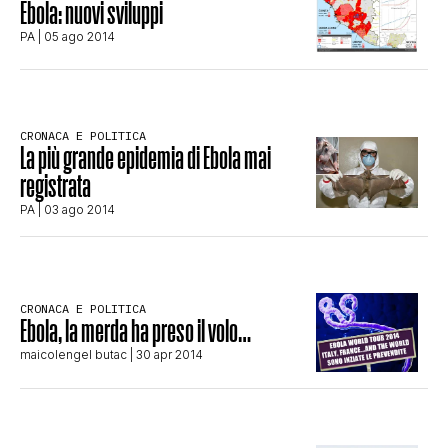
Ebola: nuovi sviluppi
STORIA E CITAZIONI
PA
| 05 ago 2014
INTRATTENIMENTO
CRONACA E POLITICA
La più grande epidemia di Ebola mai
registrata
COMPLOTTI, LEGGENDE URBANE ED
PA
| 03 ago 2014
EVERGREEN
CRONACA E POLITICA
EDITORIALI
Ebola, la merda ha preso il volo…
maicolengel butac
| 30 apr 2014
TRUFFE E SOCIAL NETWORK