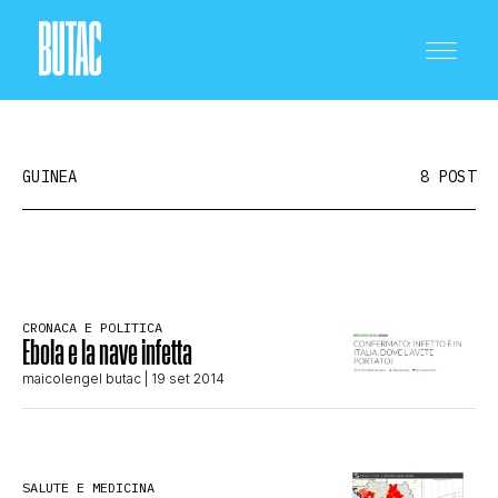
GUINEA
8 POST
CRONACA E POLITICA
CRONACA E POLITICA
Ebola e la nave infetta
SCIENZA E TECNOLOGIA
maicolengel butac
| 19 set 2014
SALUTE E MEDICINA
SALUTE E MEDICINA