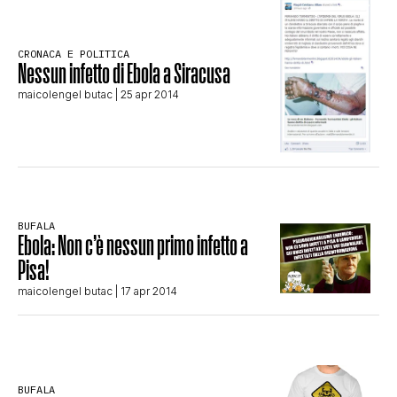
CLIMA ED ENERGIA
CRONACA E POLITICA
Nessun infetto di Ebola a Siracusa
CONTATTI
maicolengel butac
| 25 apr 2014
CHI SIAMO
BUFALA
Ebola: Non c’è nessun primo infetto a
Pisa!
maicolengel butac
| 17 apr 2014
BUFALA