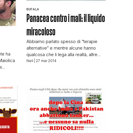
BUFALA
Panacea contro i mali: il liquido
miracoloso
Abbiamo parlato spesso di “terapie
alternative” e mentre alcune hanno
N
rete ha
qualcosa che li lega alla realtà, altre
aiolica
sono campate per aria. Ci sono
Neil
| 27 mar 2014
i
moltissimi siti che fanno da centro di
he sono
raccolta e promozione di metodi
la
alternativi come la new entry
isto che
comemigliorare.com, sito che ha come
e (di
mission: Come nutrirsi e soprattutto
 Si
come nutrire le proprie cellule […]
so