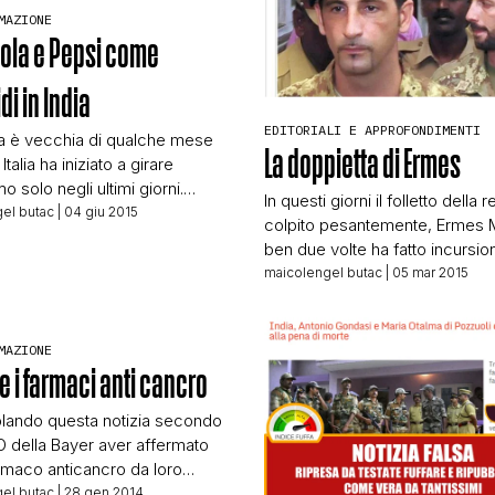
MAZIONE
STORIA E CITAZIONI
ola e Pepsi come
di in India
INTRATTENIMENTO
EDITORIALI E APPROFONDIMENTI
ia è vecchia di qualche mese
La doppietta di Ermes
Italia ha iniziato a girare
o solo negli ultimi giorni.
COMPLOTTI, LEGGENDE URBANE ED EVERGREE
In questi giorni il folletto della 
 un dovere, pagina da black
el butac
| 04 giu 2015
colpito pesantemente, Ermes M
ui non mi farei consigliare
ben due volte ha fatto incursion
un film al cinema, ci regala
bufalare sul web. Incursioni c
maicolengel butac
| 05 mar 2015
EDITORIALI
niarticoletto di
andate oltre alla semplice bufa
azione anti-“cola”. Molti
condivisa sui social network v
 affermano che la Coca Cola e
sono state riprese sia su testat
MAZIONE
 […]
TRUFFE E SOCIAL NETWORK
basso livello) che in televisioni.
 e i farmaci anti cancro
perché ormai Ermes ha trasce
l’esser prettamente […]
olando questa notizia secondo
EO della Bayer aver affermato
CLIMA ED ENERGIA
armaco anticancro da loro
 è SOLO per chi può
el butac
| 28 gen 2014