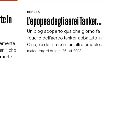
BUFALA
te in
L’epopea degli aerei Tanker…
Un blog scoperto qualche giorno fa
(quello dell’aereo tanker abbattuto in
 demente
Cina) ci delizia con un altro articolo
iani” che
fiume che meriterebbe davvero il
maicolengel butac
| 25 ott 2013
morte in
premio come miglior opera di fiction
carne
letteraria (io lo proporrei per il Nobel)!
ata,
Che dire? tante, tantissime righe per
o
raccontarci episodi veramente
nzitutto i
agghiaccianti, aerei Antonov AN-014
esistono
costretti ad atterrare in territori dell’India
accia di
[…]