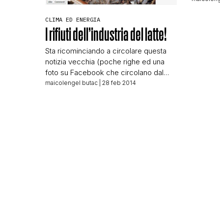
permetter
CLIMA ED ENERGIA
Fatto Qu
I rifiuti dell’industria del latte!
pochezza
pezzo gio
Sta ricominciando a circolare questa
analizzat
notizia vecchia (poche righe ed una
usando 
foto su Facebook che circolano dal
2012 almeno) …pur essendo vecchia
maicolengel butac
| 28 feb 2014
occorre fare un minimo di chiarezza
visto che è di quelle che non passano
mai di moda! Il post che gira ci
racconta una storia tragica, ve lo
riporto per intero perché si […]