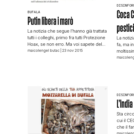
DISINFOR
Coca C
BUFALA
Putin libera i marò
pestici
La notizia che segue l’hanno già trattata
tutti i colleghi, primo fra tutti Protezione
La notiz
Hoax, se non erro. Ma voi sapete del
fa, ma in 
mio affetto per Maiolica, da alcuni
maicolengel butac
| 23 nov 2015
moltissim
ricambiato da altri meno. La notizia in
Sapere è
maicoleng
questione ha generato caos, come
list da c
spiega Ermes stesso: Questo fake su
neppure 
Putin e i marò mi ha lasciato perplesso,
questo mi
ci […]
disinform
persone
DISINFOR
la Pepsi
L’India
Sta circ
cui il C
che il f
prodotto
maicoleng