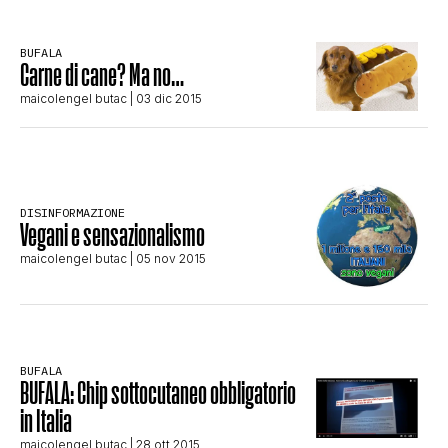
CLIMA ED ENERGIA
BUFALA
Carne di cane? Ma no…
CONTATTI
maicolengel butac
| 03 dic 2015
CHI SIAMO
DISINFORMAZIONE
Vegani e sensazionalismo
maicolengel butac
| 05 nov 2015
BUFALA
BUFALA: Chip sottocutaneo obbligatorio
in Italia
maicolengel butac
| 28 ott 2015