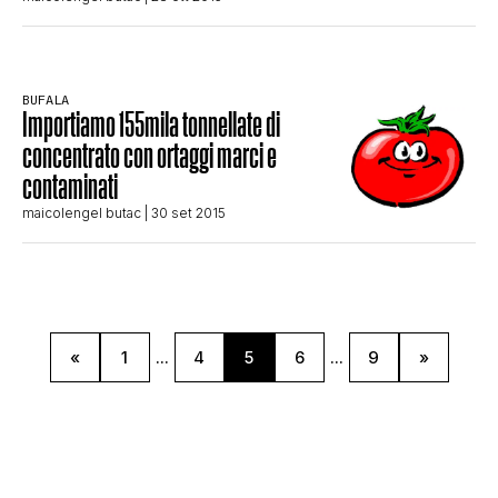
BUFALA
Importiamo 155mila tonnellate di
concentrato con ortaggi marci e
contaminati
maicolengel butac
| 30 set 2015
«
1
...
4
5
6
...
9
»