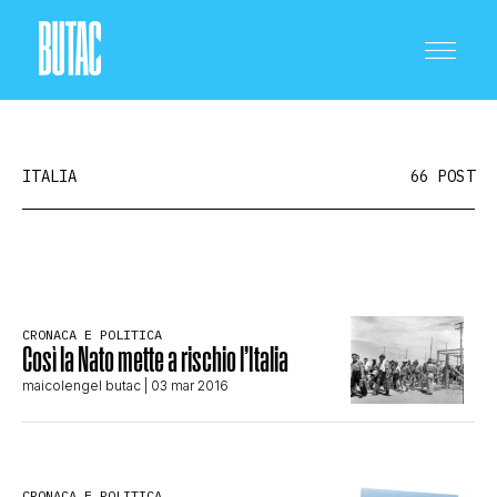
ITALIA
66 POST
CRONACA E POLITICA
CRONACA E POLITICA
Così la Nato mette a rischio l’Italia
SCIENZA E TECNOLOGIA
maicolengel butac
| 03 mar 2016
SALUTE E MEDICINA
CRONACA E POLITICA