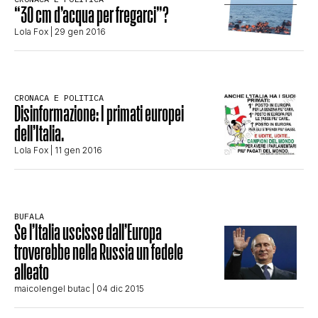
“30 cm d’acqua per fregarci”?
STORIA E CITAZIONI
Lola Fox
| 29 gen 2016
INTRATTENIMENTO
CRONACA E POLITICA
Disinformazione: I primati europei
COMPLOTTI, LEGGENDE URBANE ED
dell’Italia.
Lola Fox
| 11 gen 2016
EVERGREEN
BUFALA
EDITORIALI
Se l’Italia uscisse dall’Europa
troverebbe nella Russia un fedele
alleato
TRUFFE E SOCIAL NETWORK
maicolengel butac
| 04 dic 2015