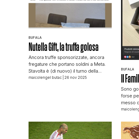
BUFALA
Nutella Gift, la truffa golosa
Ancora truffe sponsorizzate, ancora
fregature che portano soldini a Meta.
BUFALA
Stavolta è (di nuovo) il turno della
Il Fami
Nutella, con il post che vedete qui
maicolengel butac
| 26 nov 2025
sopra e che recita: Ciao a tutti! Lavoro
Sono gol
presso un partner di Nutella. Avevamo
forse pe
un grande ordine aziendale di cofanetti
messo di
regalo Nutella Gift Box. All’ultimo
sponsori
maicoleng
momento il cliente ha rinunciato in […]
e finisco
marchio
di truffa 
elenco d