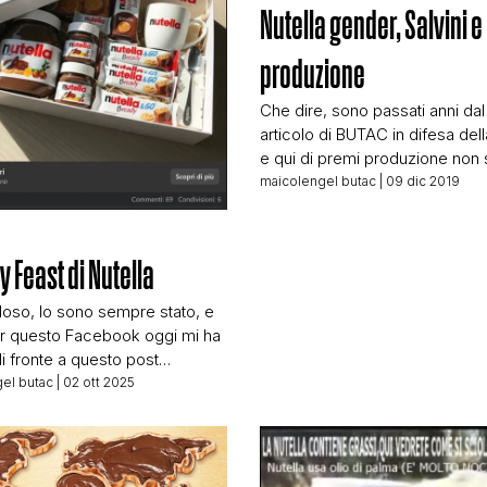
Nutella gender, Salvini e
STORIA E CITAZIONI
produzione
Che dire, sono passati anni da
INTRATTENIMENTO
articolo di BUTAC in difesa dell
e qui di premi produzione non 
mai visto uno. (Egregi signori d
maicolengel butac
| 09 dic 2019
COMPLOTTI, LEGGENDE URBANE ED EVERGREE
Ferrero, se mossi a compassi
potete donare comodamente d
vostro device ndmaicolengel). 
ly Feast di Nutella
compenso, secondo un meme 
EDITORIALI
circolando in queste ore, la Fe
oso, lo sono sempre stato, e
[…]
r questo Facebook oggi mi ha
 fronte a questo post
TRUFFE E SOCIAL NETWORK
zzato: Clicco su Scopri di più
el butac
| 02 ott 2025
 su una pagina che riporta il
 che amo: …Peccato che puzzi
CLIMA ED ENERGIA
fin dal primo clic: Il solito
i (stavolta più di tre) domande