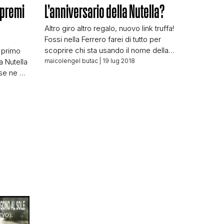
 premi
L’anniversario della Nutella?
Altro giro altro regalo, nuovo link truffa!
Fossi nella Ferrero farei di tutto per
scoprire chi sta usando il nome della
l primo
crema spalmabile più conosciuta nel
a Nutella
maicolengel butac
| 19 lug 2018
mondo occidentale e lasciarli in
se ne è
mutande. Ma purtroppo chi fa queste
ella
N
truffe sfruttando marchi famosi cerca
one,
di celare sempre molto bene la propria
al
identità (anche se non sempre gli […]
In
che sta
rrero ha