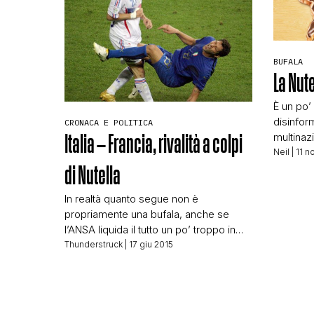
[…]
BUFALA
La Nut
È un po’
disinfor
CRONACA E POLITICA
multinaz
Italia – Francia, rivalità a colpi
Scherzi a
Neil
| 11 n
portali 
di Nutella
disinfor
ciclicam
In realtà quanto segue non è
per il gus
propriamente una bufala, anche se
preferen
l’ANSA liquida il tutto un po’ troppo in
portare 
fretta. La notizia di bacheca in bacheca
Thunderstruck
| 17 giu 2015
diffamaz
è la seguente Ségolène Royal, non
shock: E
mangiate più Nutella Ministro ‘contiene
olio di palma che è tra cause
deforestazione’ “Non mangiare più la