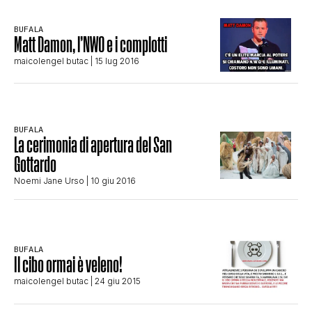
CLIMA ED ENERGIA
BUFALA
Matt Damon, l’NWO e i complotti
maicolengel butac
| 15 lug 2016
CONTATTI
CHI SIAMO
BUFALA
La cerimonia di apertura del San
Gottardo
Noemi Jane Urso
| 10 giu 2016
BUFALA
Il cibo ormai è veleno!
maicolengel butac
| 24 giu 2015