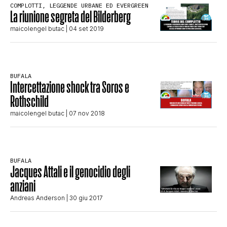
COMPLOTTI, LEGGENDE URBANE ED EVERGREEN
La riunione segreta del Bilderberg
STORIA E CITAZIONI
maicolengel butac
| 04 set 2019
INTRATTENIMENTO
BUFALA
Intercettazione shock tra Soros e
COMPLOTTI, LEGGENDE URBANE ED
Rothschild
maicolengel butac
| 07 nov 2018
EVERGREEN
EDITORIALI
BUFALA
Jacques Attali e il genocidio degli
anziani
TRUFFE E SOCIAL NETWORK
Andreas Anderson
| 30 giu 2017