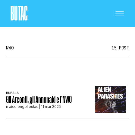
NWO
15 POST
CRONACA E POLITICA
BUFALA
Gli Arconti, gli Annunaki e l’NWO
SCIENZA E TECNOLOGIA
maicolengel butac
| 11 mar 2025
SALUTE E MEDICINA