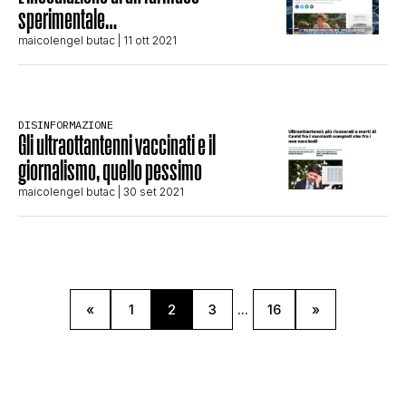
sperimentale…
maicolengel butac
| 11 ott 2021
DISINFORMAZIONE
Gli ultraottantenni vaccinati e il
giornalismo, quello pessimo
maicolengel butac
| 30 set 2021
«
1
2
3
...
16
»