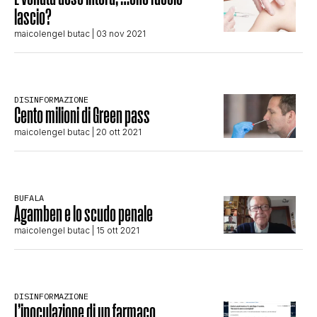
CLIMA ED ENERGIA
lascio?
maicolengel butac
| 03 nov 2021
CONTATTI
DISINFORMAZIONE
Cento milioni di Green pass
CHI SIAMO
maicolengel butac
| 20 ott 2021
BUFALA
Agamben e lo scudo penale
maicolengel butac
| 15 ott 2021
DISINFORMAZIONE
L’inoculazione di un farmaco