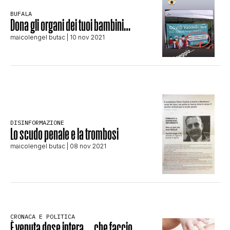
STORIA E CITAZIONI
BUFALA
Dona gli organi dei tuoi bambini…
maicolengel butac
| 10 nov 2021
INTRATTENIMENTO
COMPLOTTI, LEGGENDE URBANE ED
EVERGREEN
DISINFORMAZIONE
Lo scudo penale e la trombosi
maicolengel butac
| 08 nov 2021
EDITORIALI
TRUFFE E SOCIAL NETWORK
CRONACA E POLITICA
È venuta dose intera, …che faccio