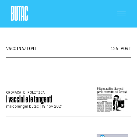
VACCINAZIONI
126 POST
CRONACA E POLITICA
CRONACA E POLITICA
I vaccini e le tangenti
SCIENZA E TECNOLOGIA
maicolengel butac
| 19 nov 2021
SALUTE E MEDICINA