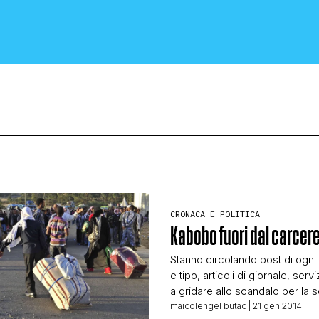
CRONACA E POLITICA
CRONACA E POLITICA
Kabobo fuori dal carcer
SCIENZA E TECNOLOGIA
Stanno circolando post di ogn
e tipo, articoli di giornale, serviz
SALUTE E MEDICINA
a gridare allo scandalo per la 
su Kabobo, il ghanese che l’11
maicolengel butac
| 21 gen 2014