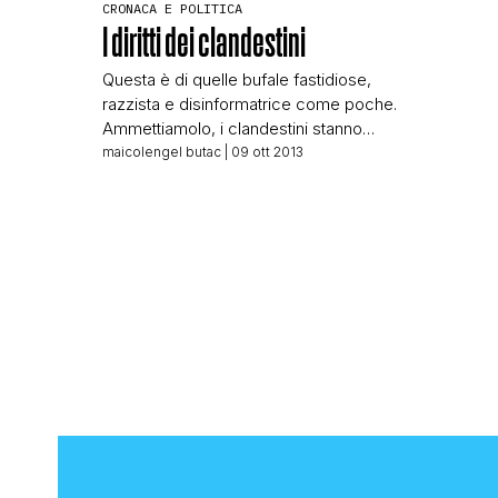
CRONACA E POLITICA
I diritti dei clandestini
Questa è di quelle bufale fastidiose,
razzista e disinformatrice come poche.
Ammettiamolo, i clandestini stanno
sulle scatole a tanti, è comprensibile:
maicolengel butac
| 09 ott 2013
vengono qui, si offrono in nero per
lavori umili (che gli italiani non han più
voglia di fare), a volte rubacchiano (a
volte anche ben peggio che
rubacchiare). Non credo ci sia bisogno
di […]