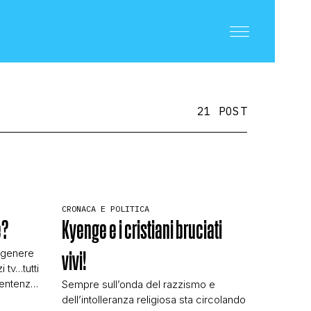
21 POST
CRONACA E POLITICA
e?
Kyenge e i cristiani bruciati
i genere
vivi!
i tv…tutti
sentenza
Sempre sull’onda del razzismo e
 maggio
dell’intolleranza religiosa sta circolando