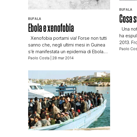
BUFALA
Cosa s
BUFALA
Ebola e xenofobia
Una noti
ha espul
Xenofobia portami via! Forse non tutti
2013. Fr
sanno che, negli ultimi mesi in Guinea
questo d
Paolo Cos
s’è manifestata un epidemia di Ebola.
criminal
Epidemia è una parola un po’ grossa,
Paolo Costa
| 28 mar 2014
dall’affl
forse è meglio focolaio. Fatto sta che,
in realtà
in circa due mesi, sono morte più di 50
questo? 
persone, e sembra che nuovi infetti
verità c
siano stati registrati anche in Sierra […]