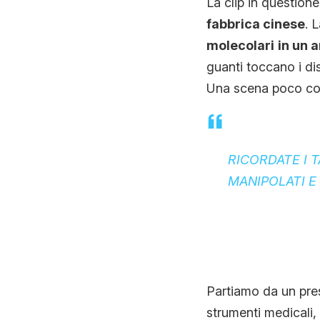
La clip in questione
fabbrica cinese
. 
molecolari
in un 
guanti toccano i di
Una scena poco con
RICORDATE I 
MANIPOLATI E
Partiamo da un pre
strumenti medicali,