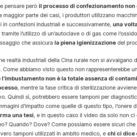
be pensare però
il processo di confezionamento non 
a maggior parte dei casi, i produttori utilizzano macchi
li in confezioni industriali e successivamente,
una volta 
 tramite l’utilizzo di un’autoclave o di gas come l’ossido
ssaggio che assicura
la piena igienizzazione
del prod
e realtà industriali della Cina rurale non si avvalgano
. Come abbiamo visto questo non rappresenterebbe un
e l’imbustamento non è la totale assenza di contam
rocesso
, mentre la fase critica di sterilizzazione avviene
. Quindi sì, potrebbero essere tamponi per diagnost
mmagini d’impatto come quelle di questo tipo, l’onere d
erma una tesi
, e in questo caso il video da solo non ci 
video? Quando? Dove? Come possiamo essere sicuri che 
vero tamponi utilizzati in ambito medico, e
chi ci dice