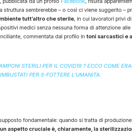
, pubblicata da un profilo
Facebook
, risulta apparentem
La struttura sembrerebbe – o così ci viene suggerito – p
ambiente
tutt’altro che sterile
, in cui lavoratori privi 
spositivi medici senza nessuna forma di attenzione alle 
ciliante, commentata dal profilo in
toni sarcastici e a
TAMPONI STERILI PER IL COVID19 ? ECCO COME ER
 IMBUSTATI PER S-FOTTERE L’UMANITA.
supposto fondamentale: quando si tratta di produzione
un aspetto cruciale è, chiaramente, la sterilizzazi