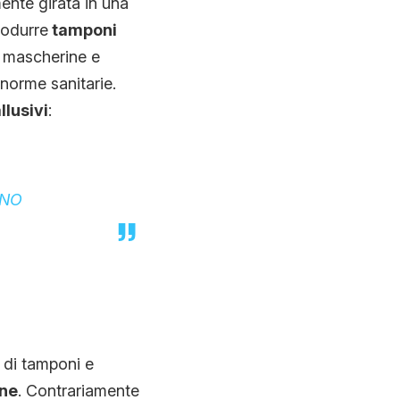
ente girata in una
rodur
re
tamponi
di mascherine e
norme sanitarie.
llusivi
:
ANO
 di tamponi e
one
. Contrariamente