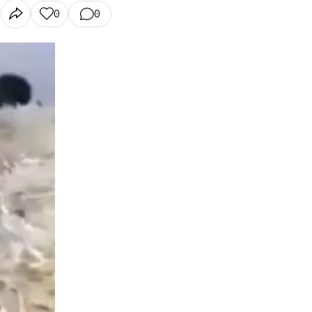
0
0
N