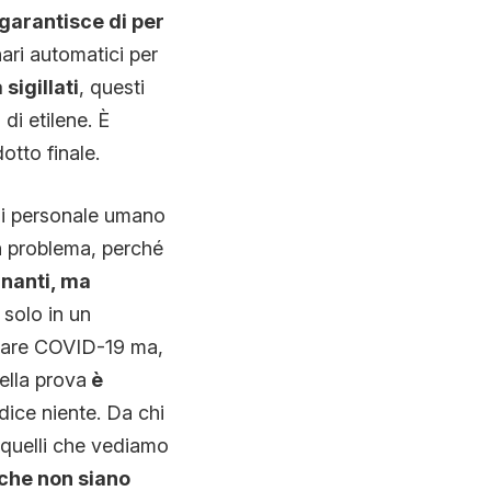
garantisce di per
nari automatici per
sigillati
, questi
 di etilene.
È
otto finale.
 di personale umano
 problema, perché
inanti, ma
 solo in un
icare COVID-19 ma,
ella prova
è
dice niente. Da chi
quelli che vediamo
 che non siano