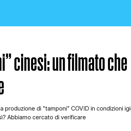
” cinesi: un filmato che
CRONACA E POLITICA
e
SCIENZA E TECNOLOGIA
a produzione di "tamponi" COVID in condizioni igi
ì? Abbiamo cercato di verificare
SALUTE E MEDICINA