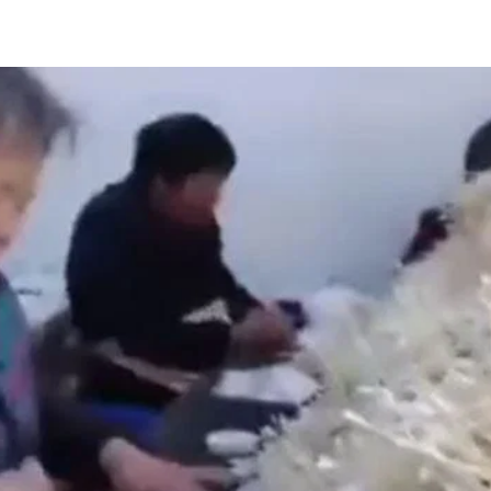
STORIA E CITAZIONI
INTRATTENIMENTO
COMPLOTTI, LEGGENDE URBANE ED EVERGREE
EDITORIALI
TRUFFE E SOCIAL NETWORK
CLIMA ED ENERGIA