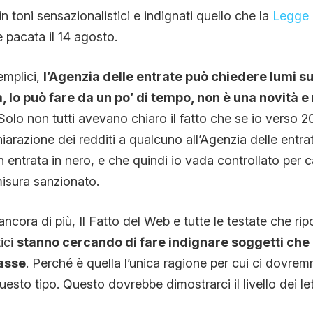
in toni sensazionalistici e indignati quello che la
Legge p
 pacata il 14 agosto.
emplici,
l’Agenzia delle entrate può chiedere lumi s
 lo può fare da un po’ di tempo, non è una novità e
 Solo non tutti avevano chiaro il fatto che se io verso 
chiarazione dei redditi a qualcuno all’Agenzia delle entra
 entrata in nero, e che quindi io vada controllato per 
isura sanzionato.
ncora di più, Il Fatto del Web e tutte le testate che rip
tici
stanno cercando di fare indignare soggetti ch
asse
. Perché è quella l’unica ragione per cui ci dovre
questo tipo. Questo dovrebbe dimostrarci il livello dei let