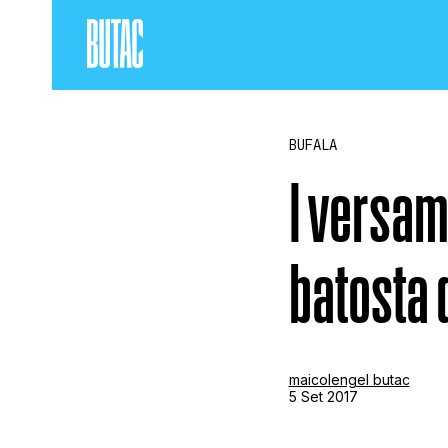
BUFALA
I versam
batosta 
maicolengel butac
5 Set 2017