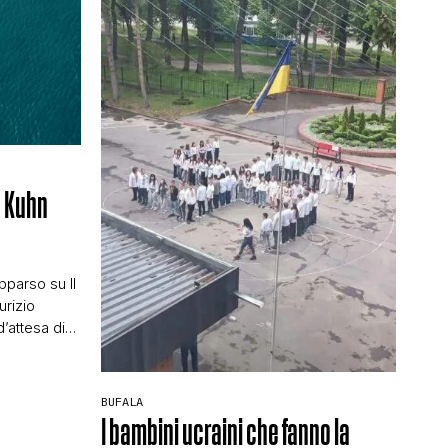
) Kuhn
e
pparso su Il
urizio
d’attesa di
uperyacht è
onari
ulle parole di
BUFALA
alla firma a
I bambini ucraini che fanno la