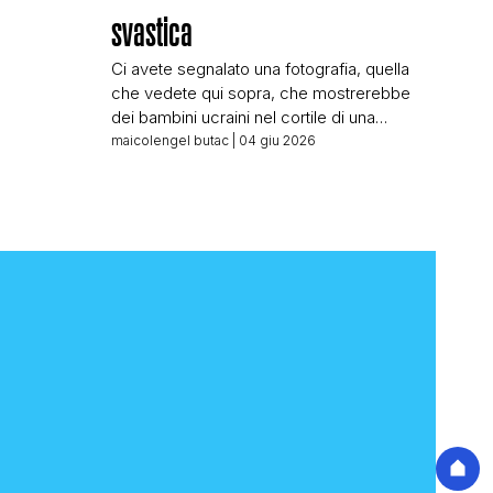
svastica
Ci avete segnalato una fotografia, quella
che vedete qui sopra, che mostrerebbe
dei bambini ucraini nel cortile di una
supposta scuola in Ucraina formare una
maicolengel butac
| 04 giu 2026
svastica. Le domande che dovremmo farci:
Dove circola? Chi la condivide? Dove si
trova la scuola? Quando è stata scattata la
foto? E invece vediamo legioni di filorussi
condividerla senza […]