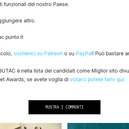
i funzionali del nostro Paese.
giungere altro.
c punto it
ticolo,
sostienici su Patreon
o su
PayPal
! Può bastare a
TAC è nella lista dei candidati come Miglior sito divu
et Awards, se avete voglia di
votarci potete farlo qui.
MOSTRA I COMMENTI