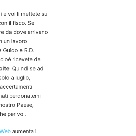
e voi li mettete sul
n il fisco. Se
re da dove arrivano
n un lavoro
 a Guido e R.D.
 cioè ricevete dei
cite
. Quindi se ad
olo a luglio,
e accertamenti
ignati perdonatemi
 nostro Paese,
he per voi.
l Web
aumenta il