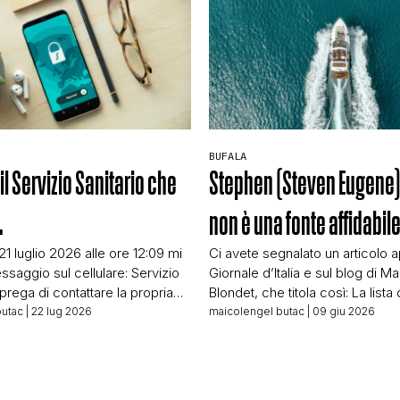
BUFALA
il Servizio Sanitario che
Stephen (Steven Eugene
…
non è una fonte affidabil
 21 luglio 2026 alle ore 12:09 mi
Ci avete segnalato un articolo a
ssaggio sul cellulare: Servizio
Giornale d’Italia e sul blog di Ma
i prega di contattare la propria
Blondet, che titola così: La lista 
 riferimento al numero
quattro anni per l’acquisto di s
butac
| 22 lug 2026
maicolengel butac
| 09 giu 2026
r comunicazioni urgenti che la
interamente composta da funzi
 Faccio il fact-checker da
ucraini… E basa tutto l’articolo s
tempo da rendermi subito
Kuhn, riportate – a quanto pare d
’è qualcosa di strano nel
fine articolo – da […]