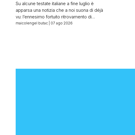
numero e c
Su alcune testate italiane a fine luglio è
apparsa una notizia che a noi suona di déjà
vu: l’ennesimo fortuito ritrovamento di
libretti di risparmio. Titolava La Stampa ad
maicolengel butac
| 07 ago 2026
articolo appena uscito: Trova in un cassetto
libretti di risparmio vecchi di 50 anni Il Fatto
Quotidiano: Apre un cassetto chiuso da
oltre cinquant’anni e trova […]