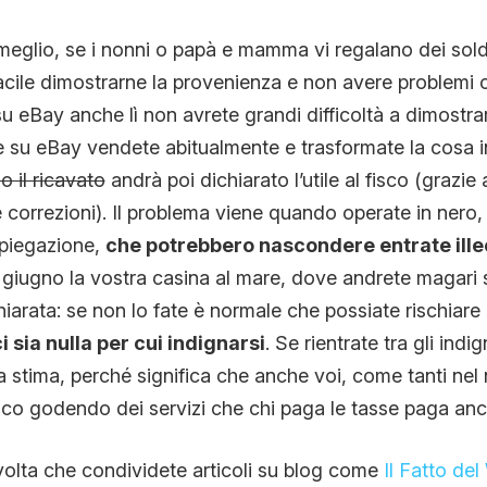
meglio, se i nonni o papà e mamma vi regalano dei soldi 
acile dimostrarne la provenienza e non avere problemi co
 eBay anche lì non avrete grandi difficoltà a dimostra
se su eBay vendete abitualmente e trasformate la cosa i
 il ricavato
andrà poi dichiarato l’utile al fisco (grazie
e correzioni). Il problema viene quando operate in nero,
piegazione,
che potrebbero nascondere entrate ille
n giugno la vostra casina al mare, dove andrete magari s
chiarata: se non lo fate è normale che possiate rischiar
 sia nulla per cui indignarsi
. Se rientrate tra gli ind
 stima, perché significa che anche voi, come tanti nel
sco godendo dei servizi che chi paga le tasse paga anc
olta che condividete articoli su blog come
Il Fatto de