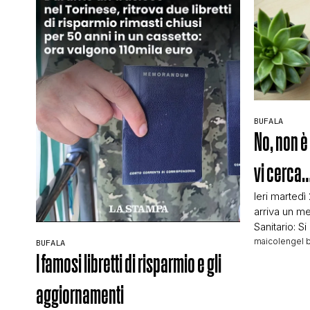
BUFALA
No, non è 
vi cerca
Ieri martedì
arriva un me
Sanitario: S
sede ASL di
maicolengel 
BUFALA
89347784 pe
I famosi libretti di risparmio e gli
riguardano.
abbastanza 
aggiornamenti
conto che c