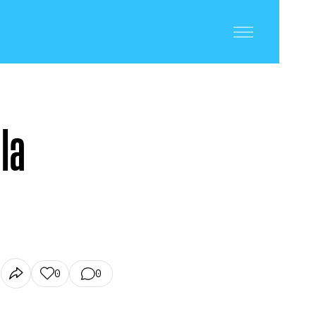
la
0
0