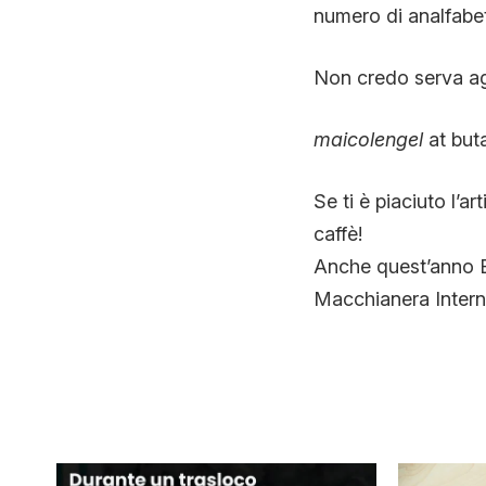
numero di analfabet
Non credo serva ag
maicolengel
at buta
Se ti è piaciuto l’ar
caffè!
Anche quest’anno BU
Macchianera Intern