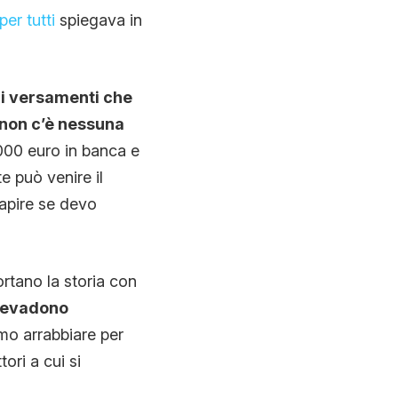
er tutti
spiegava in
ui versamenti che
 non c’è nessuna
2000 euro in banca e
te può venire il
capire se devo
ortano la storia con
e evadono
mmo arrabbiare per
tori a cui si