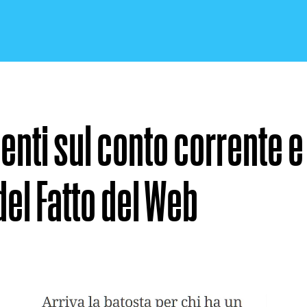
enti sul conto corrente e 
CRONACA E POLITICA
del Fatto del Web
SCIENZA E TECNOLOGIA
SALUTE E MEDICINA