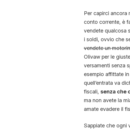
Per capirci ancora 
conto corrente, è f
vendete qualcosa su
i soldi, ovvio che 
vendete un motorino
Olivaw per le giust
versamenti senza s
esempio affittate i
quell’entrata va di
fiscali,
senza che ci
ma non avete la mia
amate evadere il fi
Sappiate che ogni v