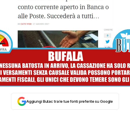
STORIA E CITAZIONI
INTRATTENIMENTO
COMPLOTTI, LEGGENDE URBANE ED EVERGREE
EDITORIALI
TRUFFE E SOCIAL NETWORK
Aggiungi Butac tra le tue fonti preferite su Google
CLIMA ED ENERGIA