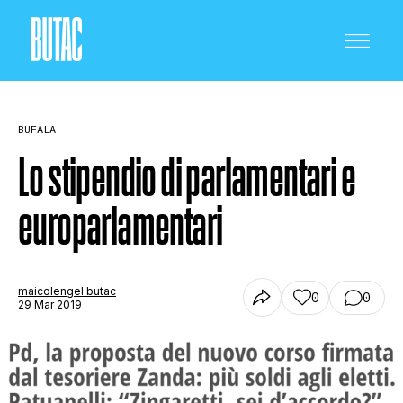
BUFALA
Lo stipendio di parlamentari e
europarlamentari
CRONACA E POLITICA
SCIENZA E TECNOLOGIA
maicolengel butac
0
0
29 Mar 2019
SALUTE E MEDICINA