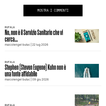
MOSTRA I COMMENTI
BUFALA
No, non è il Servizio Sanitario che vi
cerca…
maicolengel butac
| 22 lug 2026
BUFALA
Stephen (Steven Eugene) Kuhn non è
una fonte affidabile
maicolengel butac
| 09 giu 2026
BUFALA