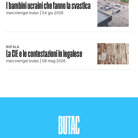
I bambini ucraini che fanno la svastica
maicolengel butac
| 04 giu 2026
BUFALA
La CIE e le contestazioni in legalese
maicolengel butac
| 08 mag 2026