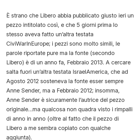
CLIMA ED ENERGIA
È strano che Libero abbia pubblicato giusto ieri un
pezzo intitolato così, e che 5 giorni prima lo
CONTATTI
stesso aveva fatto un’altra testata
CiviWarInEurope; i pezzi sono molto simili, le
parole riportate pure ma la fonte (secondo
CHI SIAMO
Libero) è di un anno fa, Febbraio 2013. A cercare
salta fuori un’altra testata IsraelAmerica, che ad
Agosto 2012 sosteneva la fonte esser sempre
Anne Sender, ma a Febbraio 2012; insomma,
Anne Sender è sicuramente l’autrice del pezzo
originale…ma qualcosa non quadra visto i rimpalli
di anno in anno (oltre al fatto che il pezzo di
Libero a me sembra copiato con qualche
aggiunta).