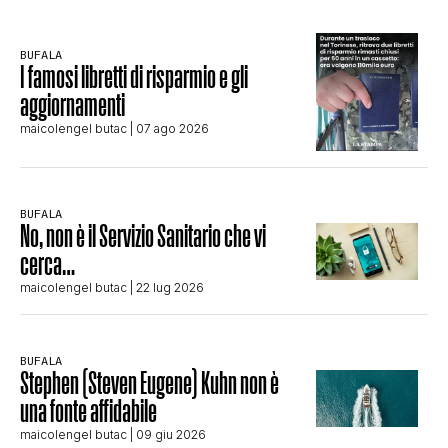
BUFALA
I famosi libretti di risparmio e gli
aggiornamenti
maicolengel butac
| 07 ago 2026
BUFALA
No, non è il Servizio Sanitario che vi
cerca…
maicolengel butac
| 22 lug 2026
BUFALA
Stephen (Steven Eugene) Kuhn non è
una fonte affidabile
maicolengel butac
| 09 giu 2026