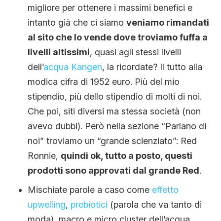
migliore per ottenere i massimi benefici e
intanto già che ci siamo
veniamo rimandati
al sito che lo vende dove troviamo fuffa a
livelli altissimi
, quasi agli stessi livelli
dell’
acqua Kangen
, la ricordate? Il tutto alla
modica cifra di 1952 euro. Più del mio
stipendio, più dello stipendio di molti di noi.
Che poi, siti diversi ma stessa società (non
avevo dubbi). Però nella sezione “Parlano di
noi” troviamo un “grande scienziato”: Red
Ronnie,
quindi ok, tutto a posto, questi
prodotti sono approvati dal grande Red
.
Mischiate parole a caso come
effetto
upwelling
,
prebiotici
(parola che va tanto di
moda), macro e micro cluster dell’acqua,