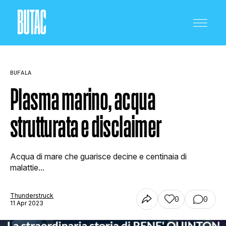
BUFALA
Plasma marino, acqua
strutturata e disclaimer
CRONACA E POLITICA
Acqua di mare che guarisce decine e centinaia di
SCIENZA E TECNOLOGIA
malattie...
Thunderstruck
0
0
SALUTE E MEDICINA
11 Apr 2023