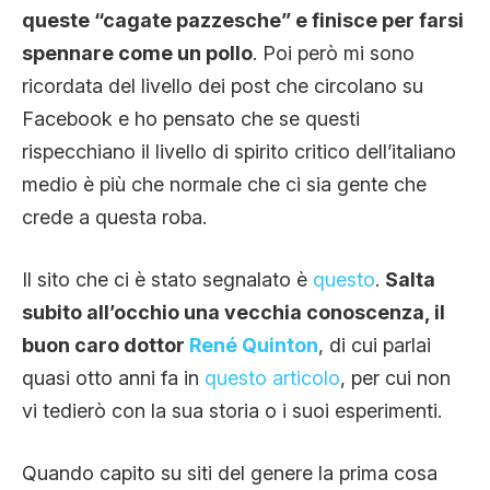
CLIMA ED ENERGIA
queste “cagate pazzesche” e finisce per farsi
spennare come un pollo
. Poi però mi sono
ricordata del livello dei post che circolano su
CONTATTI
Facebook e ho pensato che se questi
rispecchiano il livello di spirito critico dell’italiano
medio è più che normale che ci sia gente che
CHI SIAMO
crede a questa roba.
Il sito che ci è stato segnalato è
questo
.
Salta
subito all’occhio una vecchia conoscenza, il
buon caro dottor
René Quinton
, di cui parlai
quasi otto anni fa in
questo articolo
, per cui non
vi tedierò con la sua storia o i suoi esperimenti.
Quando capito su siti del genere la prima cosa