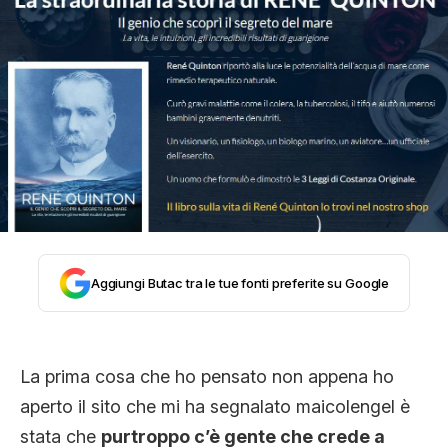
STORIA E CITAZIONI
INTRATTENIMENTO
COMPLOTTI, LEGGENDE URBANE ED
EVERGREEN
Aggiungi Butac tra le tue fonti preferite su Google
EDITORIALI
La prima cosa che ho pensato non appena ho
TRUFFE E SOCIAL NETWORK
aperto il sito che mi ha segnalato maicolengel è
stata che
purtroppo c’è gente che crede a