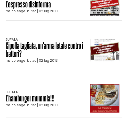
L’espresso disinforma
STORIA E CITAZIONI
maicolengel butac
| 02 lug 2013
INTRATTENIMENTO
BUFALA
Cipolla tagliata, un’arma letale contro i
COMPLOTTI, LEGGENDE URBANE ED
batteri?
maicolengel butac
| 02 lug 2013
EVERGREEN
EDITORIALI
BUFALA
L’hamburger mummia!!!
maicolengel butac
| 02 lug 2013
TRUFFE E SOCIAL NETWORK