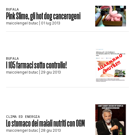
CLIMA ED ENERGIA
BUFALA
Pink Slime, gli hot dog cancerogeni
maicolengel butac
| 01 lug 2013
CONTATTI
CHI SIAMO
BUFALA
I 105 farmaci sotto controllo!
maicolengel butac
| 29 giu 2013
CLIMA ED ENERGIA
Lo stomaco dei maiali nutriti con OGM
maicolengel butac
| 28 giu 2013