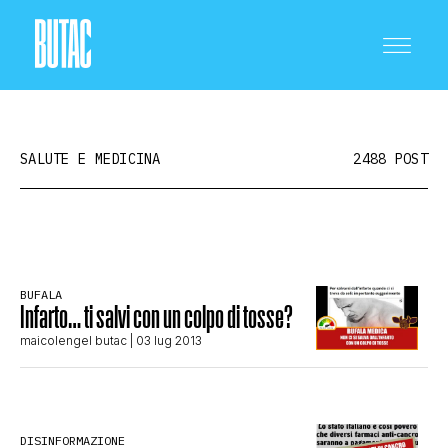
SALUTE E MEDICINA
2488 POST
CRONACA E POLITICA
BUFALA
Infarto… ti salvi con un colpo di tosse?
SCIENZA E TECNOLOGIA
maicolengel butac
| 03 lug 2013
SALUTE E MEDICINA
DISINFORMAZIONE