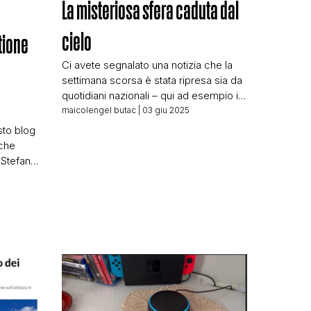
La misteriosa sfera caduta dal
cielo
tione
Ci avete segnalato una notizia che la
settimana scorsa è stata ripresa sia da
quotidiani nazionali – qui ad esempio il
Corriere del 26 maggio: Colombia,
maicolengel butac
| 03 giu 2025
N
scoperta una misteriosa sfera
esto blog
metallica: scatta l’allarme UFO Sia da
 che
riviste più scandalistiche, come Leggo:
 Stefano
La misteriosa sfera volante in
ite
Colombia: «È caduta dal cielo, nessuno
to
sa cos’è». C’entrano […]
ante! E io
ciolo di
on è una