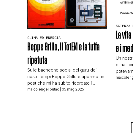
Suggerimenti e Segreti […]
SCIENZA 
La vita
CLIMA ED ENERGIA
Beppe Grillo, il TotEM e la fuffa
e i me
ripetuta
Un nostr
ci ha in
Sulle bacheche social del guru dei
potevamo
nostri tempi Beppe Grillo è apparso un
riguarda
maicoleng
post che mi ha subito ricordato i
canale 
monologhi pre-Vaffaday che il comico
maicolengel butac
| 05 mag 2025
che da an
messia genovese era solito portare in
Massimo 
giro per lo stivale. Il post è questo: In 10
temi, vi
secondi sono saltati 75 GW di potenza
dal tit
e la Spagna e il Portogallo sono […]
[…]