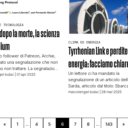
CONTATTI
E TECNOLOGIA
 dopo la morte, la scienza
CHI SIAMO
CLIMA ED ENERGIA
dium
Tyrrhenian Link e perdite
o follower di Patreon, Archie,
energia: facciamo chiar
viato una segnalazione che non
 non trattare. La segnalazione
Un lettore ci ha mandato la
 un video di Border Nights,
el butac
| 01 apr 2025
segnalazione di un articolo del
YouTube di Massimo Mazzucco
Sarda, articolo dal titolo: Sbarca
ni ospita tra l’altro le dirette di
Tyrrhenian Link, cavo dei soprus
maicolengel butac
| 28 mar 2025
Mazzucco sui più svariati
lettore non si è limitato a segna
deo caricato a febbraio 2025,
l’articolo ma, insieme al link all’
olo: UNA MEDIUM RACCONTA –
su US, ci ha inviato altri link che
spiegano come e perché il pe
US sta disinformando. A […]
«
1
...
4
5
6
7
8
...
143
»