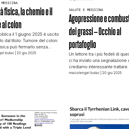
 MEDICINA
STORIA E CITAZIONI
tà fisica, la chemio e il
SALUTE E MEDICINA
Agopressione e combus
 al colon
dei grassi – Occhio al
INTRATTENIMENTO
blica il 1 giugno 2025 è uscito
lo dal titolo: Tumore del colon:
portafoglio
à fisica può fermarlo senza
COMPLOTTI, LEGGENDE URBANE ED EVERGREE
rapia Titolo d’impatto,
el butac
| 20 giu 2025
Un lettore tra i più fedeli di qu
 da molti – specie nei circuiti
ci ha inviato una segnalazione
ientifici che contestano le
crediamo interessante trattare.
ro il cancro, e in particolar
ci scrive: Per distrarmi dalle sol
maicolengel butac
| 20 giu 2025
EDITORIALI
hemioterapia. In Italia di
Ucraina, scam e vaccini vi por
 del genere ce ne sono a
all’attenzione il plantare dimagr
, […]
per un secondo ho avuto un bri
TRUFFE E SOCIAL NETWORK
speranza: stai a vedere che n
bufala e […]
CLIMA ED ENERGIA