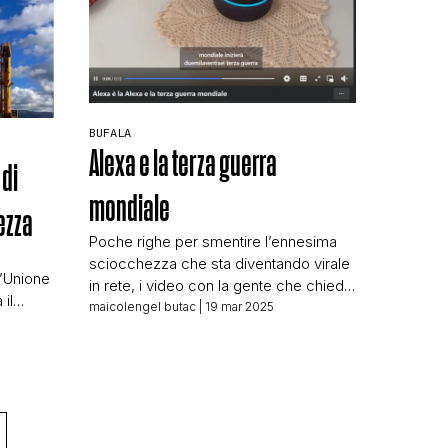
BUFALA
Alexa e la terza guerra
 di
mondiale
ezza
Poche righe per smentire l’ennesima
sciocchezza che sta diventando virale
l’Unione
in rete, i video con la gente che chiede
 il
ad Alexa quando ci sia stata una
maicolengel butac
| 19 mar 2025
i Il
presunta terza guerra mondiale. Ce ne
larci
hanno girati alcuni, compresi quelli con
articolo
una Alexa con schermo che mostra la
trascrizione di quanto viene detto, e la
zzo di
risposta curiosamente è […]