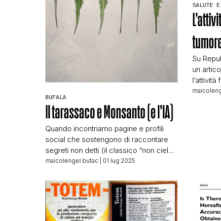
SALUTE E
L’attivi
tumore
Su Repub
un artico
l’attivit
chemiote
maicoleng
BUFALA
condiviso
Il tarassaco e Monsanto (e l’IA)
pseudosc
cure cont
Quando incontriamo pagine e profili
modo la c
social che sostengono di raccontare
soggetti
segreti non detti (il classico “non cielo
bizzeffe
dikono” diventato meme), a noi subito
maicolengel butac
| 01 lug 2025
si accende il quinto senso e mezzo
della fuffa. Stavolta a fare scattare
quell’intuito è stata una segnalazione
che ci ha rimandato a una pagina
Facebook dal nome attiraboomer: