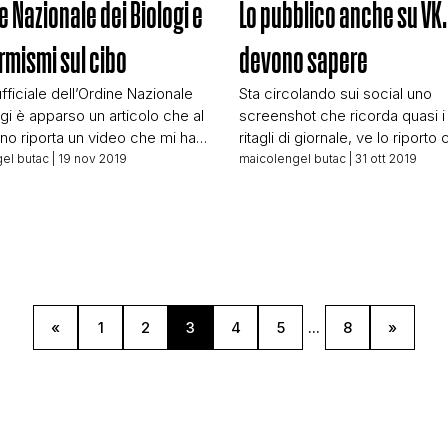
e Nazionale dei Biologi e
Lo pubblico anche su VK…
CONTATTI
armismi sul cibo
devono sapere
ufficiale dell’Ordine Nazionale
Sta circolando sui social uno
CHI SIAMO
ogi è apparso un articolo che al
screenshot che ricorda quasi i
rno riporta un video che mi ha
ritagli di giornale, ve lo riporto 
 onestamente stupefatto. Il
come me l’avete mandato. No
el butac
| 19 nov 2019
maicolengel butac
| 31 ott 2019
ene direttamente dalla pagina
autore, non c’è una fonte, nulla 
k personale del Presidente
solo uno screenshot (o un pos
ine, Vincenzo D’Anna. Era stato
da ormai alcune settimane circ
o una prima volta il 18
rete. Chi è convinto che quant
 2018 ed è stato rimesso in
riportato sia la […]
ione dallo stesso […]
«
1
2
3
4
5
...
8
»