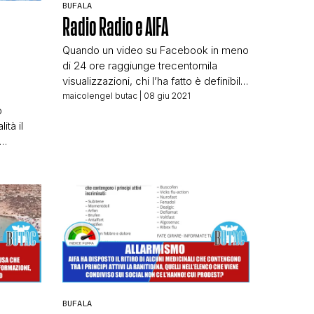
BUFALA
Radio Radio e AIFA
Quando un video su Facebook in meno
di 24 ore raggiunge trecentomila
visualizzazioni, chi l’ha fatto è definibile
a tutti gli effetti un “influencer”. Il video
maicolengel butac
| 08 giu 2021
o
dal titolo: DOCUMENTO AIFA CAMBIA I
ità il
N
GIOCHI SUI VACCINI ▷ “ORA È
PROVATO NON CONFERMANO
ibusche,
EFFICACIA E SICUREZZA” In 23 ore è
fondatore
riuscito a raggiungere oltre 300mila
 ha un
persone su […]
tutti.
sto è un
]
BUFALA