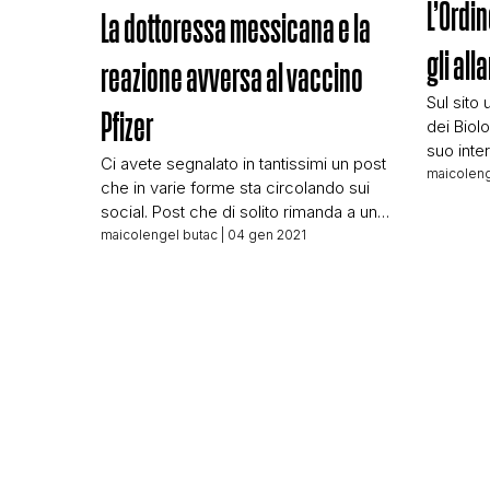
L’Ordin
La dottoressa messicana e la
gli all
reazione avversa al vaccino
Sul sito 
Pfizer
dei Biol
suo inte
Ci avete segnalato in tantissimi un post
lasciato
maicoleng
che in varie forme sta circolando sui
video vi
social. Post che di solito rimanda a un
Faceboo
sito presente nella nostra black list da
maicolengel butac
| 04 gen 2021
dell’Ord
anni: Come Don Chisciotte. Il post è
pubblicat
questo: ACCORRETE NUMEROSI MI
novembre
RACCOMANDO La dottoressa Karla
circolaz
Cecilia Pérez Osorio, della Clinica 7
dell’IMSS è stata colpita da […]