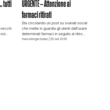
 tutti
URGENTE – Attenzione ai
farmaci ritirati
Sta circolando un post su svariati social
 vecchi
che mette in guardia gli utenti dall’usare
così
determinati farmaci in seguito al ritiro
n c’è
disposto dall’AIFA. Il post fa un lungo
maicolengel butac
| 25 set 2019
di nulla,
elenco di medicinali che sarebbero
t) che
stati ritirati dal mercato o di cui sarebbe
ola in
stato vietato l’uso. A seguire, la lista dei
o
farmaci che contengono i principi attivi
incriminati: – […]