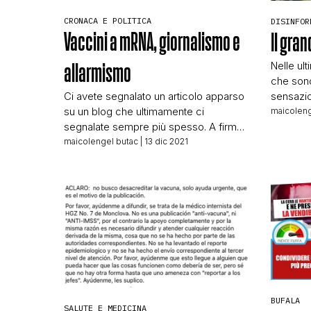
CRONACA E POLITICA
DISINFOR
Vaccini a mRNA, giornalismo e
Il gra
Nelle ult
allarmismo
che sono 
Ci avete segnalato un articolo apparso
sensazio
su un blog che ultimamente ci
dei blog 
maicoleng
segnalate sempre più spesso. A firma
da Il Me
Becchi e Zibordi, l’11 dicembre sul blog
parlare d
maicolengel butac
| 13 dic 2021
di Nicola Porro è apparso questo titolo:
ByoBlu:
Vaccini a mRna, nuovo allarme dei
CAVALLO
cardiologi Usa L’articolo comincia così:
ENERGETI
Negli Stati Uniti i vaccinati con due dosi
sono un 
sono fermi al 60%, […]
BUFALA
SALUTE E MEDICINA