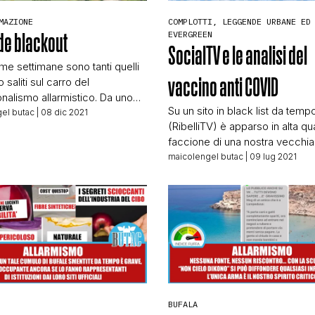
STORIA E CITAZIONI
MAZIONE
COMPLOTTI, LEGGENDE URBANE ED
EVERGREEN
nde blackout
SocialTV e le analisi del
ime settimane sono tanti quelli
INTRATTENIMENTO
vaccino anti COVID
saliti sul carro del
nalismo allarmistico. Da uno
Su un sito in black list da temp
de Il Fatto Quotidiano a ByoBlu,
el butac
| 08 dic 2021
(RibelliTV) è apparso in alta qual
COMPLOTTI, LEGGENDE URBANE ED EVERGREE
teo a Repubblica, per non
faccione di una nostra vecchia
ei tanti canali minori. Titola
conoscenza, il caro Bogdan T
maicolengel butac
| 09 lug 2021
 IL GRANDE BLACKOUT:
in arte Andrea De Girolamo. Il 
 DI TROIA DELLA BOLLA
EDITORIALI
e ormai volto unico di SocialTv
CA Il Fatto Quotidiano: Non
messaggio importantissimo per 
indovino, ma […]
Come spiega fin dal titolo: Que
TRUFFE E SOCIAL NETWORK
video MOLTO PERICOLOSO […
CLIMA ED ENERGIA
BUFALA