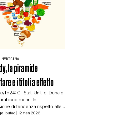
le l’Homeland Security ha
to questo comunicato: At […]
CONTATTI
CHI SIAMO
 MEDICINA
y, la piramide
are e i titoli a effetto
yTg24: Gli Stati Uniti di Donald
ambiano menu. In
sione di tendenza rispetto alle
ti linee guida
el butac
| 12 gen 2026
ali, l’amministrazione del
te pubblica nuovi orientamenti
americani, che capovolgono la