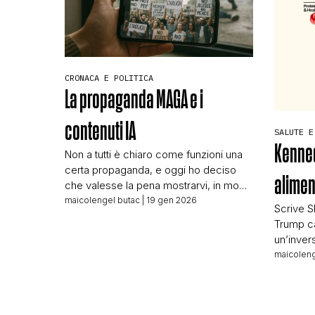
alla qua
pubblica
CRONACA E POLITICA
La propaganda MAGA e i
contenuti IA
SALUTE E
Kenned
Non a tutti è chiaro come funzioni una
certa propaganda, e oggi ho deciso
aliment
che valesse la pena mostrarvi, in modo
pratico, un esempio di come alcuni
maicolengel butac
| 19 gen 2026
Scrive Sk
soggetti abbiano imparato molto in
Trump c
fretta a usare le nuove tecnologie per
un’inver
portare acqua al proprio mulino. Ma
preceden
maicoleng
prima occorre fare un piccolo passo
nutrizion
indietro. Come sapete il […]
presiden
per gli 