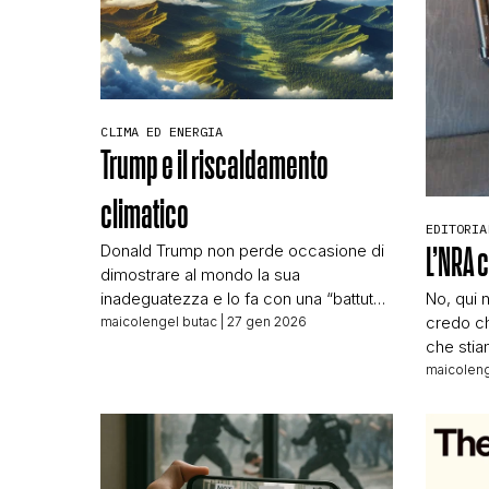
CLIMA ED ENERGIA
Trump e il riscaldamento
climatico
EDITORIA
Donald Trump non perde occasione di
L’NRA c
dimostrare al mondo la sua
inadeguatezza e lo fa con una “battuta”
No, qui 
da anziano subito prima che una
credo ch
maicolengel butac
| 27 gen 2026
pesante tempesta di freddo raggiunga
che stia
40 Stati americani. Il presidente degli
che, pro
maicoleng
Stati Uniti il 23 gennaio scrive infatti sul
italiana
suo social network: Record Cold Wave
meritino
expected to hit 40 States. Rarely […]
possibil
del 37en