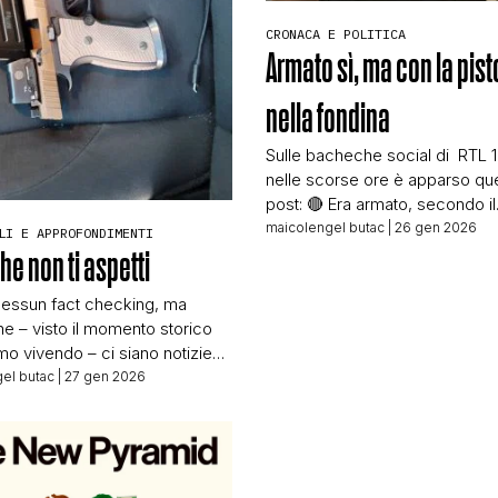
STORIA E CITAZIONI
CRONACA E POLITICA
Armato sì, ma con la pist
nella fondina
INTRATTENIMENTO
Sulle bacheche social di RTL 
nelle scorse ore è apparso qu
COMPLOTTI, LEGGENDE URBANE ED EVERGREE
post: 🔴 Era armato, secondo il
Dipartimento per la sicurezza
maicolengel butac
| 26 gen 2026
LI E APPROFONDIMENTI
nazionale, l’uomo di 37 anni uc
he non ti aspetti
oggi a Minneapolis da un agen
EDITORIALI
dell’ICE. Le autorità federali a
nessun fact checking, ma
che la vittima aveva con sé una
e – visto il momento storico
due caricatori e nessun docum
mo vivendo – ci siano notizie
TRUFFE E SOCIAL NETWORK
identità. L’operazione, […]
prio perché sulla stampa
el butac
| 27 gen 2026
 trovano pochissimo spazio,
 di essere rilanciate come
e. Parliamo sempre della morte
CLIMA ED ENERGIA
ne Alex Pretti, morte in seguito