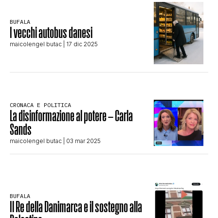
STORIA E CITAZIONI
BUFALA
I vecchi autobus danesi
maicolengel butac
| 17 dic 2025
INTRATTENIMENTO
COMPLOTTI, LEGGENDE URBANE ED
CRONACA E POLITICA
La disinformazione al potere – Carla
EVERGREEN
Sands
maicolengel butac
| 03 mar 2025
EDITORIALI
TRUFFE E SOCIAL NETWORK
BUFALA
Il Re della Danimarca e il sostegno alla