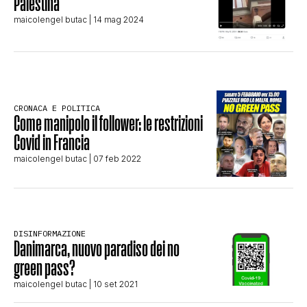
Palestina
CLIMA ED ENERGIA
maicolengel butac
| 14 mag 2024
CONTATTI
CRONACA E POLITICA
CHI SIAMO
Come manipolo il follower: le restrizioni
Covid in Francia
maicolengel butac
| 07 feb 2022
DISINFORMAZIONE
Danimarca, nuovo paradiso dei no
green pass?
maicolengel butac
| 10 set 2021