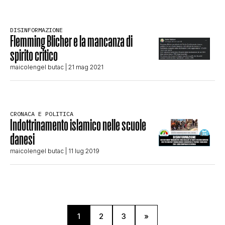
DISINFORMAZIONE
Flemming Blicher e la mancanza di
spirito critico
maicolengel butac
| 21 mag 2021
CRONACA E POLITICA
Indottrinamento islamico nelle scuole
danesi
maicolengel butac
| 11 lug 2019
1
2
3
»