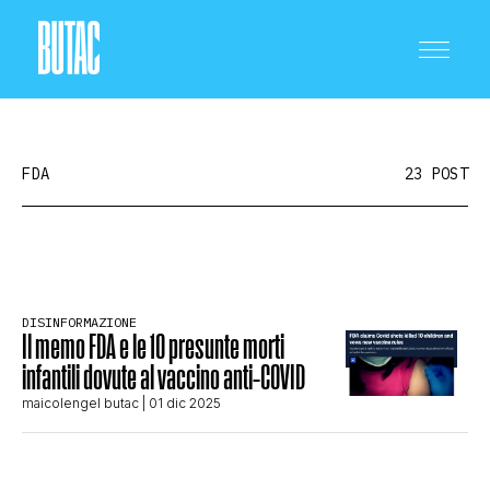
FDA
23 POST
CRONACA E POLITICA
DISINFORMAZIONE
Il memo FDA e le 10 presunte morti
SCIENZA E TECNOLOGIA
infantili dovute al vaccino anti-COVID
maicolengel butac
| 01 dic 2025
SALUTE E MEDICINA