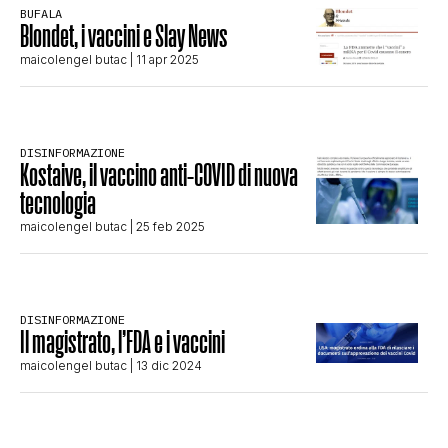
BUFALA
STORIA E CITAZIONI
Blondet, i vaccini e Slay News
maicolengel butac
| 11 apr 2025
INTRATTENIMENTO
DISINFORMAZIONE
Kostaive, il vaccino anti-COVID di nuova
COMPLOTTI, LEGGENDE URBANE ED
tecnologia
maicolengel butac
| 25 feb 2025
EVERGREEN
EDITORIALI
DISINFORMAZIONE
Il magistrato, l’FDA e i vaccini
maicolengel butac
| 13 dic 2024
TRUFFE E SOCIAL NETWORK