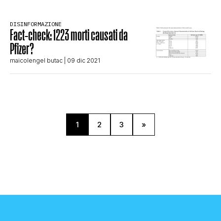
DISINFORMAZIONE
Fact-check: 1223 morti causati da
Pfizer?
maicolengel butac
| 09 dic 2021
1
2
3
»