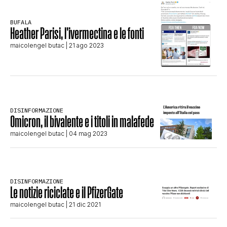
CLIMA ED ENERGIA
BUFALA
Heather Parisi, l’ivermectina e le fonti
maicolengel butac
| 21 ago 2023
CONTATTI
CHI SIAMO
DISINFORMAZIONE
Omicron, il bivalente e i titoli in malafede
maicolengel butac
| 04 mag 2023
DISINFORMAZIONE
Le notizie riciclate e il PfizerGate
maicolengel butac
| 21 dic 2021