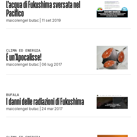
L’acqua di Fukushima sversata nel
STORIA E CITAZIONI
Pacifico
maicolengel butac
| 11 set 2019
INTRATTENIMENTO
CLIMA ED ENERGIA
È un’Apocalisse!
COMPLOTTI, LEGGENDE URBANE ED
maicolengel butac
| 06 lug 2017
EVERGREEN
BUFALA
EDITORIALI
I danni delle radiazioni di Fukushima
maicolengel butac
| 24 mar 2017
TRUFFE E SOCIAL NETWORK