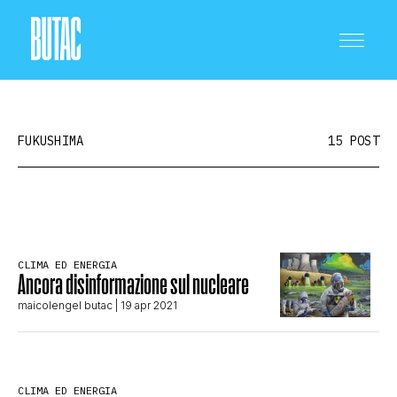
FUKUSHIMA
15 POST
CRONACA E POLITICA
CLIMA ED ENERGIA
Ancora disinformazione sul nucleare
SCIENZA E TECNOLOGIA
maicolengel butac
| 19 apr 2021
SALUTE E MEDICINA
CLIMA ED ENERGIA