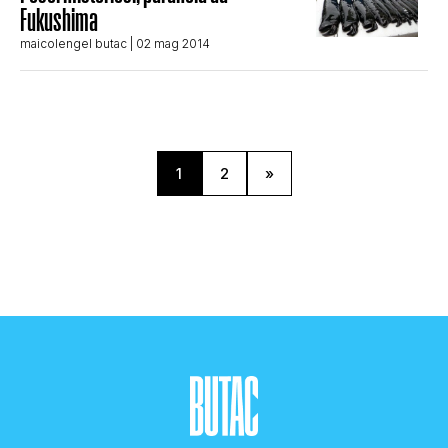
Fukushima
maicolengel butac
| 02 mag 2014
1
2
»