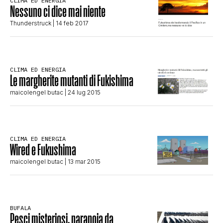
CLIMA ED ENERGIA
Nessuno ci dice mai niente
CLIMA ED ENERGIA
Thunderstruck
| 14 feb 2017
CONTATTI
CLIMA ED ENERGIA
Le margherite mutanti di Fukishima
CHI SIAMO
maicolengel butac
| 24 lug 2015
CLIMA ED ENERGIA
Wired e Fukushima
maicolengel butac
| 13 mar 2015
BUFALA
Pesci misteriosi, paranoia da