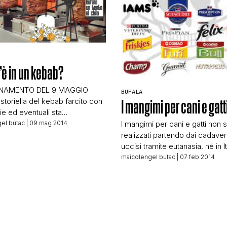
CONTATTI
CHI SIAMO
’è in un kebab?
NAMENTO DEL 9 MAGGIO
BUFALA
storiella del kebab farcito con
I mangimi per cani e gatt
ie ed eventuali sta
iando a circolare, tutto per
el butac
| 09 mag 2014
I mangimi per cani e gatti non 
 alcuni articoli sulla stampa (o
realizzati partendo dai cadaveri 
 web) italiana… la fonte dei
uccisi tramite eutanasia, né in It
na testata diretta e gestita da
USA, e chi lo dice e lo spacc
maicolengel butac
| 07 feb 2014
da PUBBLICITARIA, quindi non
verità, ergendosi a paladino an
sti, ma solo persone che
è invece un animalaro che spa
il mezzo […]
disinformazione e bugie a tutto
Cosa ci racconta la bufala que
volta? […]