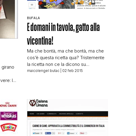
BUFALA
E domani in tavola, gatto alla
vicentina!
Ma che bontà, ma che bontà, ma che
N
cos’è questa ricetta qua? Tristemente
la ricetta non ce la dicono su
 girano
Repubblica e trovarla in rete non è così
maicolengel butac
| 02 feb 2015
facile, ma evidentemente la usano per
vere: la
cucinare almeno 6000 gatti
rovato
all’anno! Questo secondo il comunicato
cini per
del nostro eroe Lorenzo Croce,
 chiaro:
simbolo dell’ignoranza della stampa
che gli
italoidiota. Voglio sperare che […]
nia
a 3 (art.