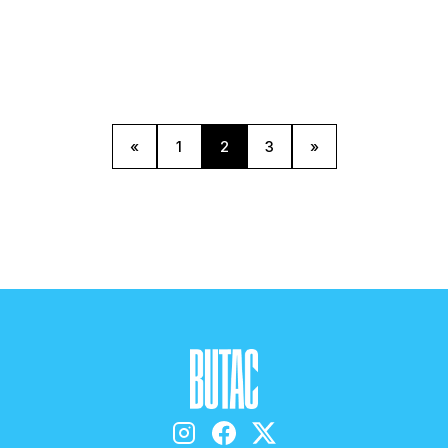
«
1
2
3
»