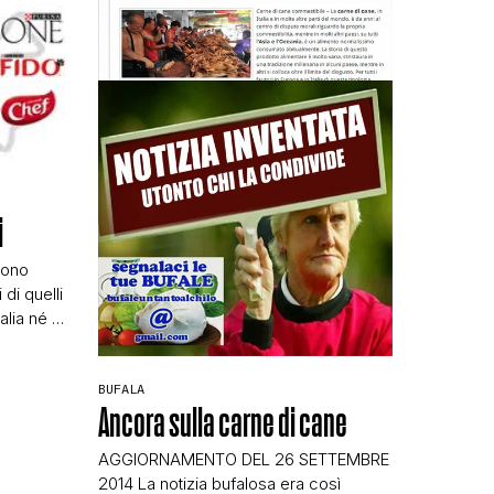
i
sono
di quelli
alia né in
ia come
imalista
ccia
BUFALA
Ancora sulla carne di cane
 spiano.
sta
AGGIORNAMENTO DEL 26 SETTEMBRE
2014 La notizia bufalosa era così