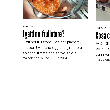
BUFALA
BUFALA
I gatti nel frullatore?
Cosa c
Gatti nel frullatore? Ma per piacere,
AGGIOR
imbecilli! E anche oggi sta girando una
2014: La 
solenne fuffata che serve solo a
carni var
carpire i vostri like e le vostre
maicolengel butac
| 18 lug 2014
ricominc
maicoleng
condivisioni. Di sicuro avrà visto questo
merito di
link che mostrerebbe un gattino
meglio il
all’interno di un frullatore. Andando a
pezzi è u
vedere, si scopre l’inghippo: non c’è
un’azien
nulla che mostri un gattino frullato, […]
giornali
vedono 