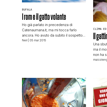
BUFALA
I rom e il gatto volante
Ho già parlato in precedenza di
CLIMA ED
Catenaumana.it, ma mi tocca farlo
Il gatt
ancora. Ho avuto da subito il sospetto
che fosse una pagina troll e dopo
Neil
| 05 mar 2015
Una sbuf
l’articolo che tratterò ora ne sono
ma il mo
sempre più convinto. Qualche mese fa
non ha su
pubblicano questa notizia Orrore nel
una not
maicoleng
campo rom: gonfiano un gattino col
facile! L
compressore, muore dopo un volo di
starlett
[…]
ad un par
proprio 
una dem