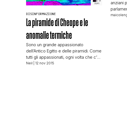
anziani p
parlamen
DISINFORMAZIONE
o meglio
maicoleng
La piramide di Cheope e le
di un “
…E QUES
anomalie termiche
MONDO S
cacchio
Sono un grande appassionato
si tratta 
dell’Antico Egitto e delle piramidi. Come
tutti gli appassionati, ogni volta che c’è
una novità mi fiondo per raccogliere
Neil
| 12 nov 2015
informazioni su che cosa abbiano
scoperto. Negli ultimi giorni è
rimbalzata questa notizia “incredibile”
Piramidi, egittologi in fermento:
“Scansioni termiche rivelano
impressionanti anomalie”. Forse
scoperti passaggi segreti Davvero tutti
i siti di […]