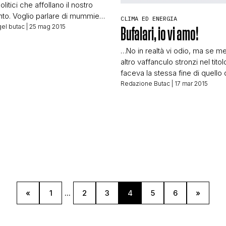
olitici che affollano il nostro
to. Voglio parlare di mummie,
CONTATTI
CLIMA ED ENERGIA
 di una mummia ben precisa e
el butac
| 25 mag 2015
Bufalari, io vi amo!
mistero”: MUMMIA CON PROTESI
TA COME LA SPIEGA IL
…No in realtà vi odio, ma se m
CHI SIAMO
CIENTIFICO?? Segue foto: Oh
altro vaffanculo stronzi nel titol
 che cosa assurda no? No! Non
faceva la stessa fine di quello 
di nulla […]
parliamo qui sotto! Facebook c
Redazione Butac
| 17 mar 2015
che un nostro post non rispetta
standard della comunità e lo ca
I-Care Italia sulle sue pagine s
propri lettori che non non siam
«
1
...
2
3
4
5
6
»