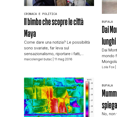
CRONACA E POLITICA
Il bimbo che scopre le città
BUFALA
Dai Mon
Maya
lunghi
Come dare una notizia? Le possibilità
sono svariate, far leva sul
Dai Monti
sensazionalismo, riportare i fatti,
mondo fin
evidenziarli al meglio. Purtroppo nei
maicolengel butac
| 11 mag 2016
Mongolia
titoloni italiani si nota quasi sempre
rabbia gl
Lola Fox
|
(anche su testate registrate e “serie”)
Valico. 
un uso sempre maggiore dell’effetto
di legge
attiraclick, e sempre meno vero
affligga
BUFALA
giornalismo. Ed è un peccato, perché
Montecito
Mummia
come ben sappiamo sono tanti quelli
accresci
che […]
casa tra 
spiega
No, non v