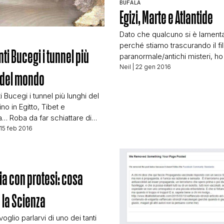
BUFALA
Egizi, Marte e Atlantide
STORIA E CITAZIONI
Dato che qualcuno si è lament
perché stiamo trascurando il fi
ti Bucegi i tunnel più
INTRATTENIMENTO
paranormale/antichi misteri, h
di analizzare un bell’articolo di
Neil
| 22 gen 2016
 del mondo
che già ha regalato tante emoz
noi di Butac.it Sì, non è un artic
COMPLOTTI, LEGGENDE URBANE ED EVERGREE
 Bucegi i tunnel più lunghi del
nuovo, ma mi è capitato questo 
o in Egitto, Tibet e
le mani e mi sembrava un pec
… Roba da far schiattare di
lasciarlo scappare. L’Universo
EDITORIALI
i ingegneri della Variante di
 15 feb 2016
Chiudete gli occhi e immaginate
re che una strana malattia
 un parlamentare di
TRUFFE E SOCIAL NETWORK
rio: un incredibile
 con protesi: cosa
mento del naso lo costringe a
mille dottori ignari […]
 la Scienza
CLIMA ED ENERGIA
oglio parlarvi di uno dei tanti