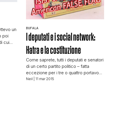
BUFALA
ettevo un
I deputati e i social network:
o poi
di cui
Hatra e la costituzione
i avverte
 gli
Come saprete, tutti i deputati e senatori
ncella:
di un certo partito politico – fatta
piega ai
eccezione per i tre o quattro portavoce
o […]
– non possono partecipare ai talk show
Neil
| 11 mar 2015
in TV senza permesso, ma possono
abusare di Facebook. Noi abbiamo
trattato poche esternazioni di questi
politici – Mirko Busto di recente,
Bartolomeo Pepe tempo fa – e tra
sirene […]