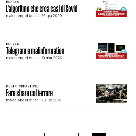
BUFALA
CLIMA ED ENERGIA
L’algoritmo che crea casi di Covid
maicolengel butac
| 25 giu 2020
CONTATTI
BUFALA
Telegram e malinformation
CHI SIAMO
maicolengel butac
| 13 mar 2020
DISINFORMAZIONE
Fare share col terrore
maicolengel butac
| 28 lug 2016