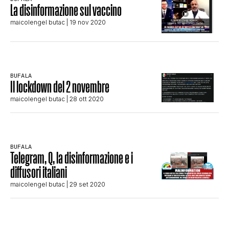
La disinformazione sul vaccino
STORIA E CITAZIONI
maicolengel butac
| 19 nov 2020
INTRATTENIMENTO
BUFALA
Il lockdown del 2 novembre
COMPLOTTI, LEGGENDE URBANE ED
maicolengel butac
| 28 ott 2020
EVERGREEN
BUFALA
Telegram, Q, la disinformazione e i
EDITORIALI
diffusori italiani
maicolengel butac
| 29 set 2020
TRUFFE E SOCIAL NETWORK