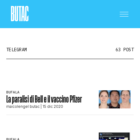
TELEGRAM
63 POST
CRONACA E POLITICA
BUFALA
La paralisi di Bell e il vaccino Pfizer
SCIENZA E TECNOLOGIA
maicolengel butac
| 15 dic 2020
SALUTE E MEDICINA
BUFALA