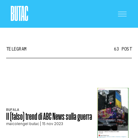
TELEGRAM
63 POST
CRONACA E POLITICA
SCIENZA E TECNOLOGIA
BUFALA
Il (falso) trend di ABC News sulla guerra
SALUTE E MEDICINA
maicolengel butac
| 15 nov 2023