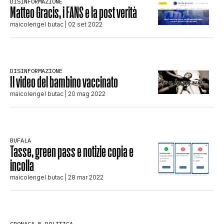
DISINFORMAZIONE
CLIMA ED ENERGIA
Matteo Gracis, i FANS e la post verità
maicolengel butac
| 02 set 2022
CONTATTI
DISINFORMAZIONE
Il video del bambino vaccinato
CHI SIAMO
maicolengel butac
| 20 mag 2022
BUFALA
Tasse, green pass e notizie copia e
incolla
maicolengel butac
| 28 mar 2022
CRONACA E POLITICA