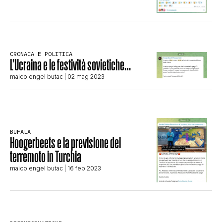
STORIA E CITAZIONI
INTRATTENIMENTO
CRONACA E POLITICA
L’Ucraina e le festività sovietiche…
maicolengel butac
| 02 mag 2023
COMPLOTTI, LEGGENDE URBANE ED
EVERGREEN
BUFALA
Hoogerbeets e la previsione del
terremoto in Turchia
EDITORIALI
maicolengel butac
| 16 feb 2023
TRUFFE E SOCIAL NETWORK