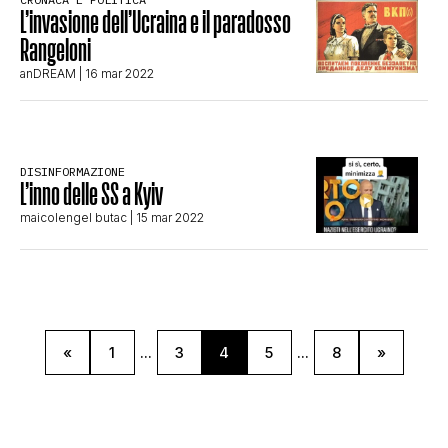
L’invasione dell’Ucraina e il paradosso
Rangeloni
anDREAM
| 16 mar 2022
DISINFORMAZIONE
L’inno delle SS a Kyiv
maicolengel butac
| 15 mar 2022
«
1
...
3
4
5
...
8
»