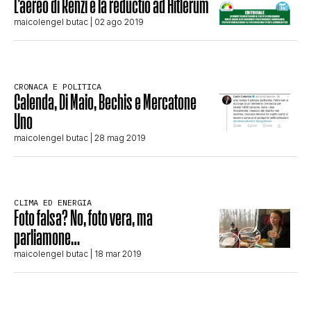
L’aereo di Renzi e la reductio ad Hitlerum
STORIA E CITAZIONI
maicolengel butac
| 02 ago 2019
INTRATTENIMENTO
CRONACA E POLITICA
Calenda, Di Maio, Bechis e Mercatone
Uno
COMPLOTTI, LEGGENDE URBANE ED
maicolengel butac
| 28 mag 2019
EVERGREEN
CLIMA ED ENERGIA
Foto falsa? No, foto vera, ma
EDITORIALI
parliamone…
maicolengel butac
| 18 mar 2019
TRUFFE E SOCIAL NETWORK