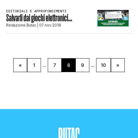
EDITORIALI E APPROFONDIMENTI
Salvarli dai giochi elettronici…
Redazione Butac
| 07 nov 2018
«
1
...
7
8
9
...
10
»