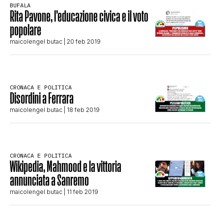
BUFALA
CLIMA ED ENERGIA
Rita Pavone, l’educazione civica e il voto
popolare
maicolengel butac
| 20 feb 2019
CONTATTI
CHI SIAMO
CRONACA E POLITICA
Disordini a Ferrara
maicolengel butac
| 18 feb 2019
CRONACA E POLITICA
Wikipedia, Mahmood e la vittoria
annunciata a Sanremo
maicolengel butac
| 11 feb 2019