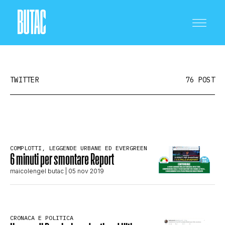
TWITTER
76 POST
CRONACA E POLITICA
COMPLOTTI, LEGGENDE URBANE ED EVERGREEN
6 minuti per smontare Report
SCIENZA E TECNOLOGIA
maicolengel butac
| 05 nov 2019
SALUTE E MEDICINA
CRONACA E POLITICA