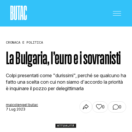
CRONACA E POLITICA
La Bulgaria, l’euro e i sovranisti
CRONACA E POLITICA
Colpi presentati come "durissimi", perché se qualcuno ha
fatto una scelta con cui non siamo d'accordo la priorità
è inquinare il pozzo per delegittimarla
SCIENZA E TECNOLOGIA
maicolengel butac
0
0
7 Lug 2023
SALUTE E MEDICINA