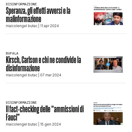
DISINFORMAZIONE
STORIA E CITAZIONI
Speranza, gli effetti avversi e la
malinformazione
maicolengel butac
| 11 apr 2024
INTRATTENIMENTO
COMPLOTTI, LEGGENDE URBANE ED
BUFALA
Kirsch, Carlson e chi ne condivide la
disinformazione
EVERGREEN
maicolengel butac
| 07 mar 2024
EDITORIALI
DISINFORMAZIONE
Il fact-checking delle “ammissioni di
TRUFFE E SOCIAL NETWORK
Fauci”
maicolengel butac
| 15 gen 2024