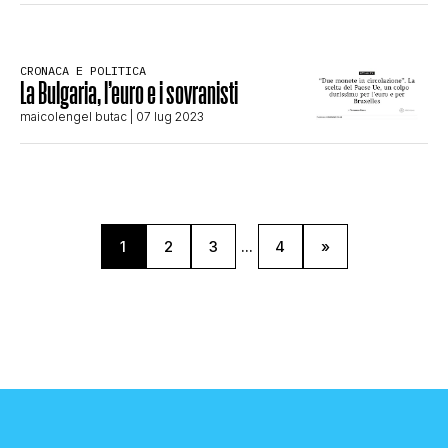
CRONACA E POLITICA
La Bulgaria, l’euro e i sovranisti
maicolengel butac
| 07 lug 2023
1
2
3
...
4
»