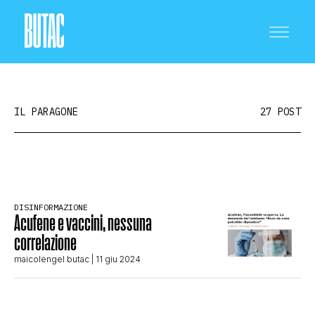
IL PARAGONE
27 POST
CRONACA E POLITICA
DISINFORMAZIONE
Acufene e vaccini, nessuna
SCIENZA E TECNOLOGIA
correlazione
maicolengel butac
| 11 giu 2024
SALUTE E MEDICINA