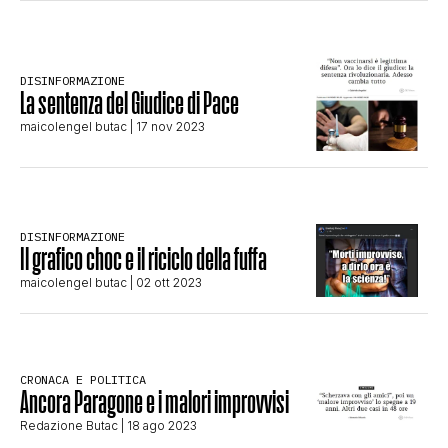
CLIMA ED ENERGIA
DISINFORMAZIONE
CONTATTI
La sentenza del Giudice di Pace
maicolengel butac
| 17 nov 2023
CHI SIAMO
DISINFORMAZIONE
Il grafico choc e il riciclo della fuffa
maicolengel butac
| 02 ott 2023
CRONACA E POLITICA
Ancora Paragone e i malori improvvisi
Redazione Butac
| 18 ago 2023