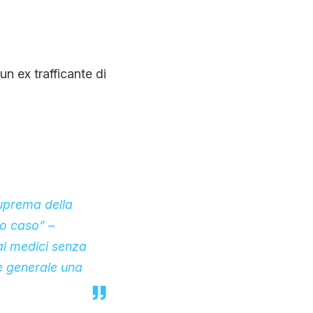
 un ex trafficante di
Suprema della
uo caso” –
ai medici senza
re generale una