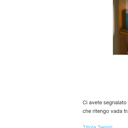
Ci avete segnalato u
che ritengo vada tr
Titola Tempi
: