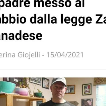
STORIA E CITAZIONI
INTRATTENIMENTO
COMPLOTTI, LEGGENDE URBANE ED EVERGREE
EDITORIALI
TRUFFE E SOCIAL NETWORK
CLIMA ED ENERGIA