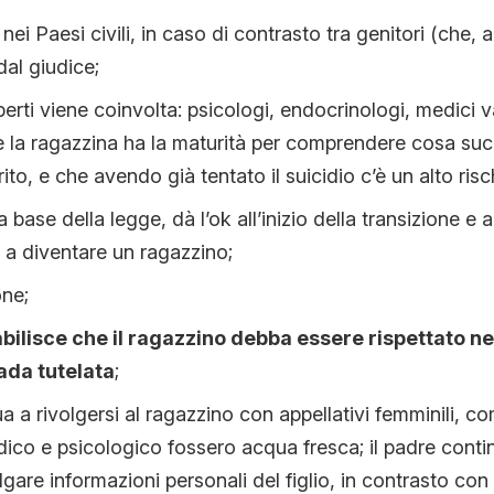
i Paesi civili, in caso di contrasto tra genitori (che,
dal giudice;
perti viene coinvolta: psicologi, endocrinologi, medici v
e la ragazzina ha la maturità per comprendere cosa su
to, e che avendo già tentato il suicidio c’è un alto risch
la base della legge, dà l’ok all’inizio della transizione e a
 a diventare un ragazzino;
one;
tabilisce che il ragazzino debba essere rispettato ne
ada tutelata
;
a a rivolgersi al ragazzino con appellativi femminili, com
dico e psicologico fossero acqua fresca; il padre conti
ulgare informazioni personali del figlio, in contrasto con 