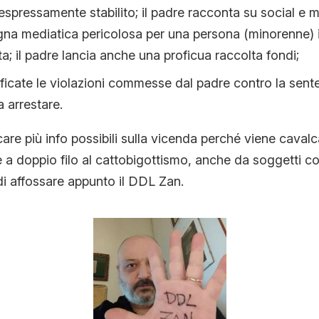
spressamente stabilito; il padre racconta su social e 
ogna mediatica pericolosa per una persona (minorenne) i
ita; il padre lancia anche una proficua raccolta fondi;
erificate le violazioni commesse dal padre contro la sent
a arrestare.
re più info possibili sulla vicenda perché viene cavalca
te a doppio filo al cattobigottismo, anche da soggetti c
 di affossare appunto il DDL Zan.