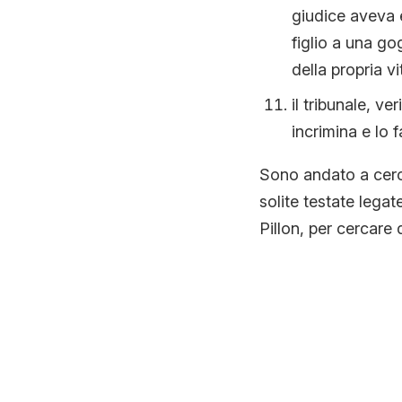
giudice aveva e
figlio a una g
della propria v
il tribunale, v
incrimina e lo f
Sono andato a cerca
solite testate lega
Pillon, per cercare