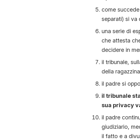
come succede ne
separati) si va 
una serie di es
che attesta ch
decidere in meri
il tribunale, sul
della ragazzina
il padre si opp
il tribunale s
sua privacy v
il padre continu
giudiziario, me
il fatto e a div