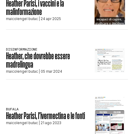
Heather Parisi, i vaccini e la
CLIMA ED ENERGIA
malinformazione
maicolengel butac
| 24 apr 2025
CONTATTI
DISINFORMAZIONE
CHI SIAMO
Heather, che dovrebbe essere
madrelingua
maicolengel butac
| 05 mar 2024
BUFALA
Heather Parisi, l’ivermectina e le fonti
maicolengel butac
| 21 ago 2023