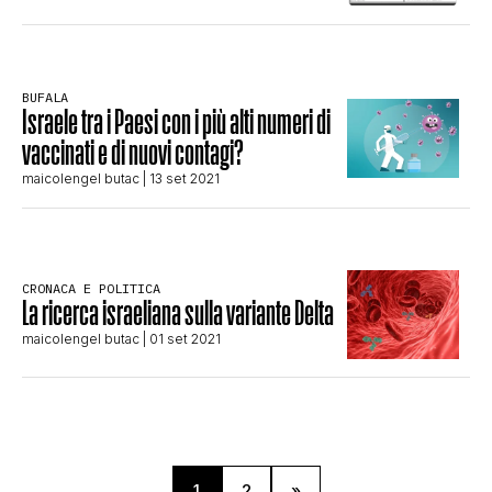
BUFALA
Israele tra i Paesi con i più alti numeri di
vaccinati e di nuovi contagi?
maicolengel butac
| 13 set 2021
CRONACA E POLITICA
La ricerca israeliana sulla variante Delta
maicolengel butac
| 01 set 2021
1
2
»