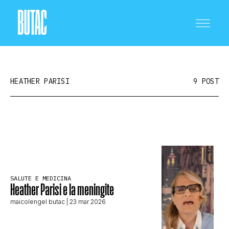
HEATHER PARISI
9 POST
CRONACA E POLITICA
SCIENZA E TECNOLOGIA
SALUTE E MEDICINA
Heather Parisi e la meningite
maicolengel butac
| 23 mar 2026
SALUTE E MEDICINA