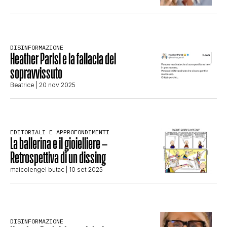
STORIA E CITAZIONI
DISINFORMAZIONE
INTRATTENIMENTO
Heather Parisi e la fallacia del
sopravvissuto
Beatrice
| 20 nov 2025
COMPLOTTI, LEGGENDE URBANE ED
EVERGREEN
EDITORIALI E APPROFONDIMENTI
La ballerina e il gioielliere –
Retrospettiva di un dissing
EDITORIALI
maicolengel butac
| 10 set 2025
TRUFFE E SOCIAL NETWORK
DISINFORMAZIONE