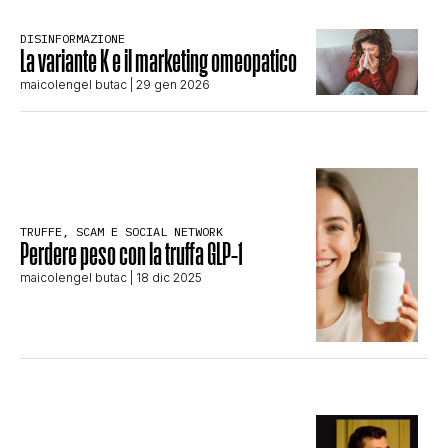
CLIMA ED ENERGIA
DISINFORMAZIONE
La variante K e il marketing omeopatico
maicolengel butac
| 29 gen 2026
CONTATTI
CHI SIAMO
TRUFFE, SCAM E SOCIAL NETWORK
Perdere peso con la truffa GLP-1
maicolengel butac
| 18 dic 2025