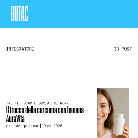
INTEGRATORI
33 POST
CRONACA E POLITICA
SCIENZA E TECNOLOGIA
TRUFFE, SCAM E SOCIAL NETWORK
Il trucco della curcuma con banana –
AuraVita
SALUTE E MEDICINA
maicolengel butac
| 19 giu 2026