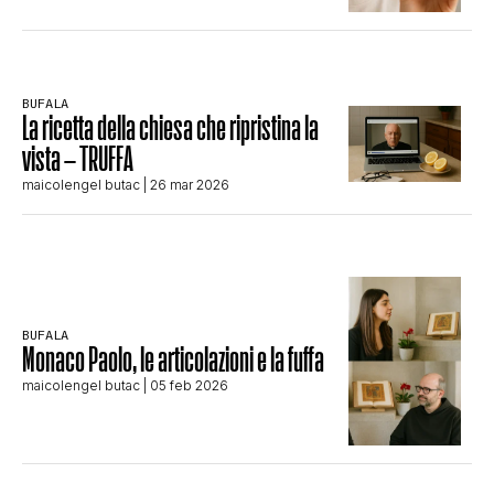
STORIA E CITAZIONI
BUFALA
INTRATTENIMENTO
La ricetta della chiesa che ripristina la
vista – TRUFFA
maicolengel butac
| 26 mar 2026
COMPLOTTI, LEGGENDE URBANE ED
EVERGREEN
BUFALA
EDITORIALI
Monaco Paolo, le articolazioni e la fuffa
maicolengel butac
| 05 feb 2026
TRUFFE E SOCIAL NETWORK