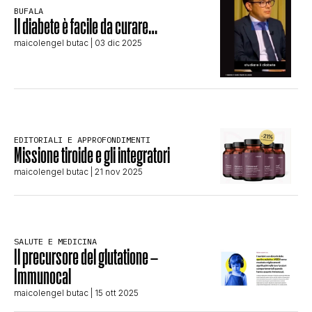
BUFALA
Il diabete è facile da curare…
maicolengel butac
| 03 dic 2025
EDITORIALI E APPROFONDIMENTI
Missione tiroide e gli integratori
maicolengel butac
| 21 nov 2025
SALUTE E MEDICINA
Il precursore del glutatione –
Immunocal
maicolengel butac
| 15 ott 2025