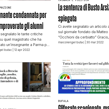
La sentenza di Busto Arsi
STORIA E CITAZIONI
MAZIONE
gnante condannata per
spiegata
improverato gli alunni
INTRATTENIMENTO
Ci avete segnalato un articolo
sul giornale fondato da Matteo
segnalato le tante critiche
“Occhioni da cerbiatto” Gracis, 
su quel magistrato che ha
dell’articolo: Un’azienda è stata
maicolengel butac
| 30 mar 2022
COMPLOTTI, LEGGENDE URBANE ED EVERGREE
ato un’insegnante a Parma per
condannata per aver discrimina
 risalgono al 2018.
el butac
| 12 apr 2022
dipendenti non vaccinati Artico
eScuola, senza scendere nel
prima cosa che fa è linkare la
o (come invece sarebbe giusto
EDITORIALI
a cui fa riferimento, e per ques
 una testata che si occupa
Valeria Casolaro, autrice dell’ar
i scuola), riporta,
va tutto il nostro […]
mente senza commento, le
TRUFFE E SOCIAL NETWORK
 alla sentenza mosse dai
i Fratelli d’Italia […]
CLIMA ED ENERGIA
BUFALA
Glifosato scagionato, m