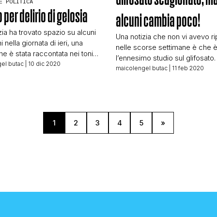
E POLITICA
 per delirio di gelosia
alcuni cambia poco!
CONTATTI
zia ha trovato spazio su alcuni
Una notizia che non vi avevo ri
i nella giornata di ieri, una
nelle scorse settimane è che è
he è stata raccontata nei toni
CHI SIAMO
l’ennesimo studio sul glifosato.
 da svariate testate. Vediamo di
el butac
| 10 dic 2020
condotto dall’EPA (l’Agenzia a
maicolengel butac
| 11 feb 2020
po’ di chiarezza, anche grazie
che si occupa dell’ambiente) 
 di alcuni amici avvocati. Titolo
l’ennesima volta riporta che no
sulla Gazzetta del Sud (che ci
sono evidenze di una cancerog
gnalato): Sentenza choc:
del glifosato. Poche testate ita
a moglie, assolto per […]
hanno parlato, quando invece 
1
2
3
4
5
»
sono quelle che in […]