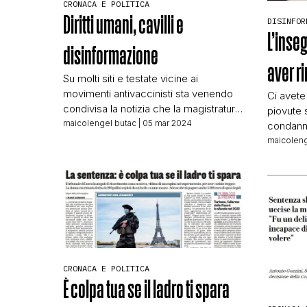
CRONACA E POLITICA
Diritti umani, cavilli e
DISINFOR
L’inse
disinformazione
aver r
Su molti siti e testate vicine ai
movimenti antivaccinisti sta venendo
Ci avete 
condivisa la notizia che la magistratura
piovute 
del Queensland ha deciso che poliziotti
maicolengel butac
| 05 mar 2024
condann
e infermieri che non si erano vaccinati
fatti che
maicoleng
durante la pandemia non possono
Orizzont
essere licenziati. Vediamo circolare
dettagli
titoli di questo genere: “Violati i diritti
fare per
umani”, l’obbligo era illegittimo: “Una
appunto d
sentenza storica”. Cosa succede […]
pratica
critiche
deputati d
CRONACA E POLITICA
È colpa tua se il ladro ti spara