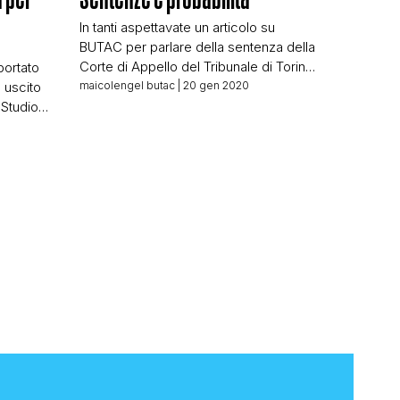
In tanti aspettavate un articolo su
BUTAC per parlare della sentenza della
Corte di Appello del Tribunale di Torino
portato
che ha certificato un nesso causale tra
 uscito
maicolengel butac
| 20 gen 2020
uso del cellulare e neurinoma. Non
 Studio
avevo scritto nulla in merito perché
mericana
ritenevo che gli articoli sulle sentenze
che per
di tribunale che stabilivano un nesso tra
n ci
vaccini e autismo, o […]
enicità
liane ne
tante