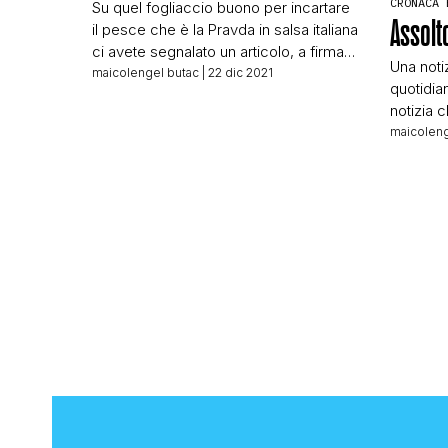
CRONACA 
Su quel fogliaccio buono per incartare
Assolto
il pesce che è la Pravda in salsa italiana
ci avete segnalato un articolo, a firma
Una noti
Mario Giordano, che titola: La sentenza:
maicolengel butac
| 22 dic 2021
quotidian
è colpa tua se il ladro ti spara Il titolo è
notizia c
stato ovviamente cavalcato dai
sbagliati
maicoleng
follower di questo genere di narrazioni,
fare un 
come la sempre elegante Francesca
all’aiuto
Totolo, […]
apparso 
avete se
uccise l