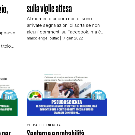
sulla vigile attesa
zio,
Al momento ancora non ci sono
arrivate segnalazioni di sorta se non
alcuni commenti su Facebook, ma è
 apparso
notizia di ieri la sentenza del TAR del
maicolengel butac
| 17 gen 2022
Lazio sulla circolare del Ministero della
titolo
Salute riguardante “tachipirina e vigile
N
attesa” come titolato da alcuni
to i
quotidiani e TG, ad esempio TgCom24:
lo che la
Covid, il Tar accoglie il ricorso del […]
 sentenza
to a
ticolo,
CLIMA ED ENERGIA
a per
Sentenze e probabilità