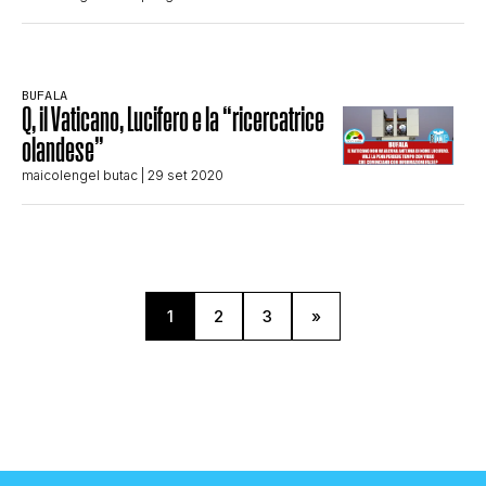
BUFALA
Q, il Vaticano, Lucifero e la “ricercatrice
olandese”
maicolengel butac
| 29 set 2020
1
2
3
»