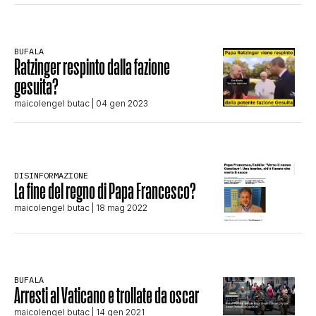
CLIMA ED ENERGIA
BUFALA
Ratzinger respinto dalla fazione
CONTATTI
gesuita?
maicolengel butac
| 04 gen 2023
CHI SIAMO
DISINFORMAZIONE
La fine del regno di Papa Francesco?
maicolengel butac
| 18 mag 2022
BUFALA
Arresti al Vaticano e trollate da oscar
maicolengel butac
| 14 gen 2021