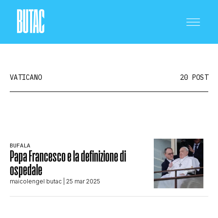
VATICANO
20 POST
CRONACA E POLITICA
BUFALA
Papa Francesco e la definizione di
SCIENZA E TECNOLOGIA
ospedale
maicolengel butac
| 25 mar 2025
SALUTE E MEDICINA