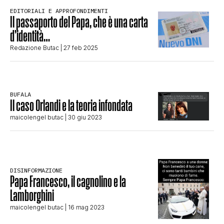
EDITORIALI E APPROFONDIMENTI
STORIA E CITAZIONI
Il passaporto del Papa, che è una carta
d’identità…
Redazione Butac
| 27 feb 2025
INTRATTENIMENTO
COMPLOTTI, LEGGENDE URBANE ED
BUFALA
Il caso Orlandi e la teoria infondata
EVERGREEN
maicolengel butac
| 30 giu 2023
EDITORIALI
DISINFORMAZIONE
Papa Francesco, il cagnolino e la
Lamborghini
TRUFFE E SOCIAL NETWORK
maicolengel butac
| 16 mag 2023