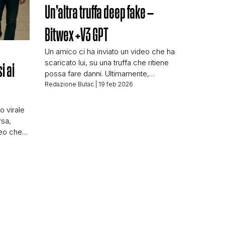
Un’altra truffa deep fake –
Bitwex +V3 GPT
Un amico ci ha inviato un video che ha
scaricato lui, su una truffa che ritiene
i ai
possa fare danni. Ultimamente,
purtroppo, ne vediamo circolare
Redazione Butac
| 19 feb 2026
sempre di più. Il video che ci è stato
inviato è questo: [meride
o virale
embed=”27201″] Un finto servizio del
rsa,
TG di La7 con Enrico Mentana che
deo che
racconta di come, grazie a un […]
 in
 signor
onica,
ffico di
ani che
lia. […]