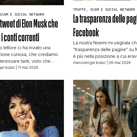
STORIA E CITAZIONI
TRUFFE, SCAM E SOCIAL NETWORK
SCAM E SOCIAL NETWORK
La trasparenza delle pag
o tweet di Elon Musk che
Facebook
INTRATTENIMENTO
i conti correnti
La nostra Noemi mi segnala ch
 lettore ci ha inviato una
“trasparenza delle pagine” su
ione curiosa, che crediamo
COMPLOTTI, LEGGENDE URBANE ED EVERGREE
è più nella posizione a cui er
teressare tanti, visto che
abituati. Come mai uno strumen
maicolengel butac
| 06 mar 2026
l campo delle truffe ed è
el butac
| 11 mar 2026
quell’importanza sia stato spo
tile sapersi difendere. Nel
ci è chiaro, specie visto che 
EDITORIALI
la notte il cellulare del nostro
spiega di averlo spostato e nel
 inviato a tutti i suoi contatti
istruzioni presenti nelle FAQ ris
 registrati sul telefono
ancora al solito posto. Purtrop
gine, questa: Immagine che
TRUFFE E SOCIAL NETWORK
questo post, apparentemente
CLIMA ED ENERGIA