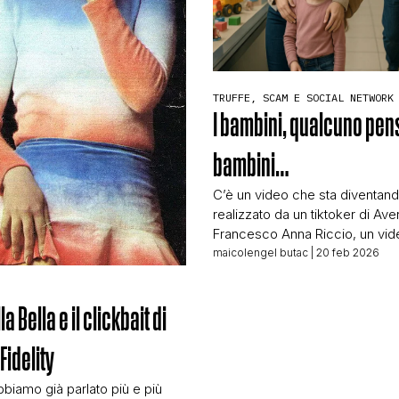
CONTATTI
TRUFFE, SCAM E SOCIAL NETWORK
CHI SIAMO
I bambini, qualcuno pens
bambini…
C’è un video che sta diventand
realizzato da un tiktoker di Ave
Francesco Anna Riccio, un vi
genera allarme e che si confuta
maicolengel butac
| 20 feb 2026
poche righe. Nel breve video il
Riccio, commerciante di elettr
a Bella e il clickbait di
racconta ai suoi follower del tra
bambini legato al traffico d’org
Fidelity
starebbe prendendo piede in Ita
bbiamo già parlato più e più