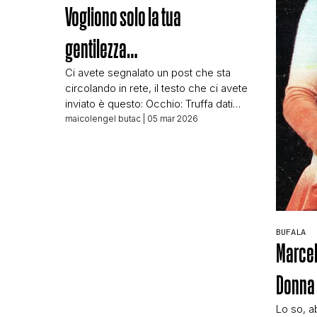
Vogliono solo la tua
gentilezza…
Ci avete segnalato un post che sta
circolando in rete, il testo che ci avete
inviato è questo: Occhio: Truffa dati
biometrici *Nuovo metodo di truffa!*
maicolengel butac
| 05 mar 2026
30 minuti possono rovinarti la vita
finanziariamente. Questa non è una
normale truffa telefonica: è molto più
pericolosa. Non vogliono i tuoi soldi, la
tua password o la tua […]
BUFALA
Marcell
Donna 
Lo so, a