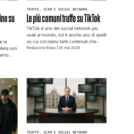
TRUFFE, SCAM E SOCIAL NETWORK
ine su
Le più comuni truffe su TikTok
TikTok è uno dei social network più
usati al mondo, ed è anche uno di quelli
su cui circolano tanti contenuti che
e la
possono essere pericolosi per gli
 Meta non
Redazione Butac
| 05 mar 2026
N
utenti. Quindi oggi abbiamo pensato di
avamo
fare cosa utile nel raccontarvi in
to di
maniera un po’ riassuntiva le otto
stato non
principali truffe che sono diffuse sulla
Meta non
piattaforma. Chissà di non […]
le
ulta
po […]
TRUFFE, SCAM E SOCIAL NETWORK