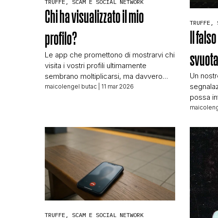
TRUFFE, SCAM E SOCIAL NETWORK
Chi ha visualizzato il mio
TRUFFE, 
Il fals
profilo?
Le app che promettono di mostrarvi chi
svuota 
visita i vostri profili ultimamente
Un nostro
sembrano moltiplicarsi, ma davvero
segnalaz
possono fare quello che promettono?
maicolengel butac
| 11 mar 2026
possa in
No, e purtroppo spesso invece fanno
siamo ne
l’esatto opposto: invece di aiutarvi, vi
maicoleng
sempre u
fregano. Innanzitutto è essenziale tenre
cuore del
in considerazione che le piattaforme
lettore ha
online come Instagram o Facebook
Telegram
non hanno alcun interesse a cedere
un’imma
questo […]
riporta 
[…]
TRUFFE, SCAM E SOCIAL NETWORK