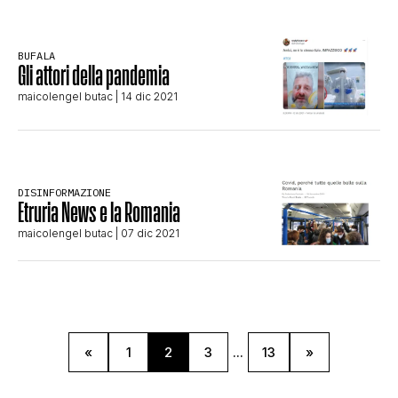
BUFALA
Gli attori della pandemia
maicolengel butac
| 14 dic 2021
DISINFORMAZIONE
Etruria News e la Romania
maicolengel butac
| 07 dic 2021
«
1
2
3
...
13
»