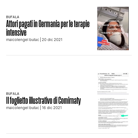
CLIMA ED ENERGIA
BUFALA
Attori pagati in Germania per le terapie
CONTATTI
intensive
maicolengel butac
| 20 dic 2021
CHI SIAMO
BUFALA
Il foglietto illustrativo di Comirnaty
maicolengel butac
| 16 dic 2021