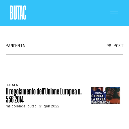
PANDEMIA
98 POST
CRONACA E POLITICA
BUFALA
Il regolamento dell’Unione Europea n.
SCIENZA E TECNOLOGIA
536 2014
maicolengel butac
| 31 gen 2022
SALUTE E MEDICINA