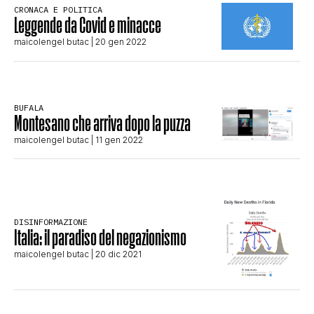
CRONACA E POLITICA
STORIA E CITAZIONI
Leggende da Covid e minacce
maicolengel butac
| 20 gen 2022
INTRATTENIMENTO
BUFALA
Montesano che arriva dopo la puzza
COMPLOTTI, LEGGENDE URBANE ED
maicolengel butac
| 11 gen 2022
EVERGREEN
EDITORIALI
DISINFORMAZIONE
Italia: il paradiso del negazionismo
maicolengel butac
| 20 dic 2021
TRUFFE E SOCIAL NETWORK