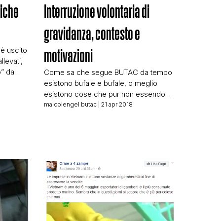
giche
Interruzione volontaria di
gravidanza, contesto e
è uscito
motivazioni
llevati,
o” da
Come sa che segue BUTAC da tempo
ietnam
esistono bufale e bufale, o meglio
N
ndato a
esistono cose che pur non essendo
o, i cani
materialmente notizie false, foto
maicolengel butac
| 21 apr 2018
ioni
manipolate o simili rimangono
da noi
comunque veicolo di forte
disinformazione. Il caso di oggi parla
proprio di questo, un’immagine che
viene condivisa da tonnellate di profili
“pro vita” per attaccare la legge sulle
[…]