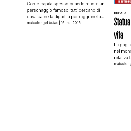
Come capita spesso quando muore un
personaggio famoso, tutti cercano di
BUFALA
cavalcarne la dipartita per raggranellare
Statua
qualche like in più. Alcuni lo fanno in
maicolengel butac
| 16 mar 2018
buona fede, altri in cattiva, poco conta:
vita
tutti, ma proprio tutti, vogliono essere
tra quelli che ricordano il caro
La pagin
scomparso. Succede da sempre.
nel mon
Quello però che succede sempre più
relativa
spesso è […]
DELLA 
maicoleng
MIGLIAI
ALL’APP
MARIA A
STATUA 
MANTELL
GIRA. I
CONFER
E’ […]