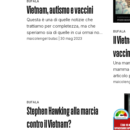
BUFALA
Vietnam, autismo e vaccini
Questa è una di quelle notizie che
trattiamo per completezza, ma che
BUFALA
speriamo sia di quelle in cui ormai non
Il Vie
casca più nessuno. La notizia ha come
maicolengel butac
| 30 mag 2023
fonte un breve intervento video tratto
vaccin
dal “documentario” antivaccinista
Vaxxed, lo spezzone video è questo:
Una mam
[meride embed=”23557″] Nel video si
mamma ch
vede il dottor Anthony Phan sostenere
articolo 
che in […]
Siccome 
maicoleng
parla vol
o di fake 
apparso 
BUFALA
Infovax’
Stephen Hawking alla marcia
contro il Vietnam?