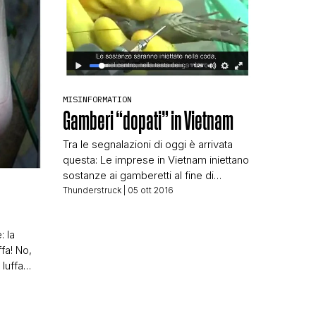
MISINFORMATION
Gamberi “dopati” in Vietnam
Tra le segnalazioni di oggi è arrivata
questa: Le imprese in Vietnam iniettano
sostanze ai gamberetti al fine di
accrescere la vendite Il Vietnam è uno
Thunderstruck
| 05 ott 2016
dei 5 maggiori esportatori di gamberi, è
il più consumato prodotto marino.
 la
Sembra che in questi giorni si scopre
ffa! No,
che è più pericoloso che mai.. A parte
 luffa
l’italiano pessimo […]
er un
 immagini
zucca-