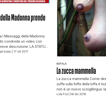
CONTATTI
 della Madonna prende
CHI SIAMO
a I Messaggi della Madonna
do condivide un video con
 breve descrizione: LA STATUA
MADONNA PRENDE VITA:
el butac
| 17 ott 2017
A HANNO ASSISTITO
ARIZIONE DELLA VERGINE
BUFALA
 TAPAO, IN VIETNAM. LA
La zucca mammella
PRENDE VITA. IL SUO
O SI MUOVE E LA TESTA SI
La zucca mammella Come dire:
L GOVERNO VIETNAMITA HA
zuffa sulla fuffa della luffa è bu
MATO CHE QUESTO EVENTO
non è un nuovo scioglilingua: la
esiste davvero, tuttavia solo p
Lola Fox
| 08 dic 2016
puro caso ho trovato in rete le
di un nuovo cucurbitaceo, la 