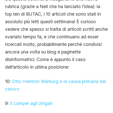
CLIMA ED ENERGIA
rubrica (grazie a Neil che ha lanciato l’idea): la
top ten di BUTAC, i 10 articoli che sono stati in
assoluto più letti questi settimana! È curioso
CONTATTI
vedere che spesso si tratta di articoli scritti anche
svariato tempo fa, e che continuano ad esser
CHI SIAMO
ricercati molto, probabilmente perché condivisi
ancora una volta su blog e paginette
disinformatrici. Come è appunto il caso
dell’articolo in ultima posizione:
10:
Otto Heinrich Warburg e la causa primaria del
cancro
9:
Il camper agli zingari