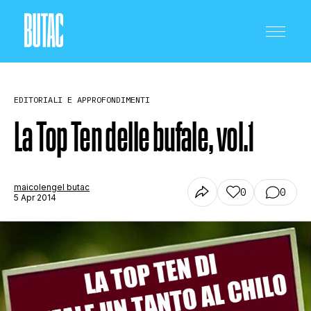
EDITORIALI E APPROFONDIMENTI
La Top Ten delle bufale, vol.1
CRONACA E POLITICA
maicolengel butac
0
0
5 Apr 2014
SCIENZA E TECNOLOGIA
SALUTE E MEDICINA